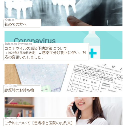
Guides
初めての方へ
Infection Prevention
コロナウイルス感染予防対策について
→
感染症分類改正に伴い、
対
（2023年5月20日改定）
応の変更いたしました。
To Bring
診療時のお持ち物
Reservation
ご予約について
【患者様と医院のお約束】