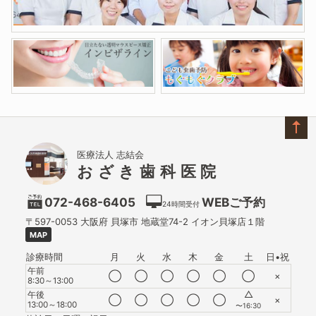
医療法人 志結会
おざき歯科医院
072-468-6405
WEBご予約
24時間受付
〒597-0053
大阪府
貝塚市
地蔵堂74-2 イオン貝塚店１階
MAP
診療時間
月
火
水
木
金
土
日•祝
午前
◯
◯
◯
◯
◯
◯
×
8:30～13:00
△
午後
◯
◯
◯
◯
◯
×
13:00～18:00
〜16:30