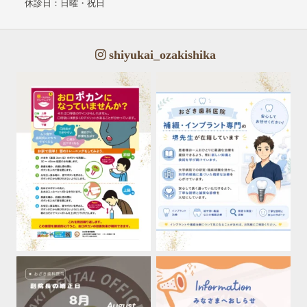
休診日：日曜・祝日
shiyukai_ozakishika