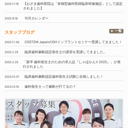
【おざき歯科医院は
「単独型歯科医師臨床研修施設」
として認定
2025.11.18
されました】
10月
カレンダー
2025.9.18
一覧
スタッフブログ
OSSTEM
JapanのDHインプラントセミナー受講してきました！
2025.11.26
臨床歯科麻酔認定衛生士の講習を受講してきました。
2025.2.25
「新卒 歯科衛生士のための求人誌『しゃほかんV 2025』」
が発
2025.2.25
行されました
臨床歯科麻酔認定歯科衛生士試験に合格しました！
2024.10.31
歯科衛生士って麻酔が打てるの？
2024.10.16