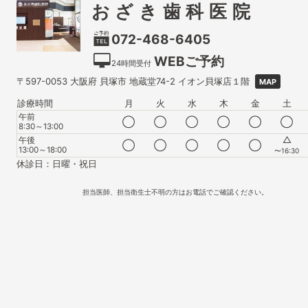
おざき歯科医院
072-468-6405
WEBご予約
24時間受付
〒597-0053
大阪府
貝塚市
地蔵堂74-2 イオン貝塚店１階
MAP
診療時間
月
火
水
木
金
土
午前
◯
◯
◯
◯
◯
◯
8:30～13:00
△
午後
◯
◯
◯
◯
◯
13:00～18:00
〜16:30
休診日：日曜・祝日
担当医師、担当衛生士不明の方はお電話でご確認ください。