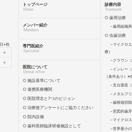
トップページ
診療内容
Home
Treatment
歯周治療
メンバー紹介
歯周組織
Members
虫歯治療
マイクロ
日•祝
専門医紹介
Specialist
療）
×
クラウン
×
医院について
インレー（
Dental office
（条件あり）※
施設基準について
支台築造
連携医療機関
メタルフ
医院理念と7つのビジョン
歯根端切
治療後アンケートにご協力ください
意図的歯
院内設備
マイクロ
歯科医師臨床研修施設として
世界最小