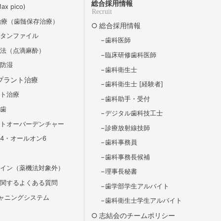
総合採用情報
x pico)
Recruit
治療（歯髄保存治療）
総合採用情報
チタンファイル
歯科医師
静法（点滴麻酔）
臨床研修歯科医師
ム防湿
歯科衛生士
プラント治療
歯科衛生士 [経験者]
ント治療
歯科助⼿・受付
義歯
デジタル歯科技工士
ントオーバーデンチャー
診療放射線技師
4・オールオン6
歯科事務員
歯科事務長候補
ライン（薬機法対象外）
理事長秘書
に関するよくある質問
歯学部学生アルバイト
スキャニングシステム
歯科衛生士学生アルバイト
志結会のチームポリシー