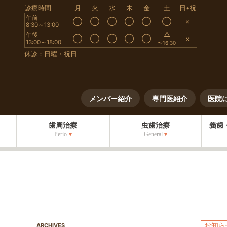
診療時間
月
火
水
木
金
土
日•祝
午前
◯
◯
◯
◯
◯
◯
×
8:30～13:00
△
午後
◯
◯
◯
◯
◯
×
13:00～18:00
〜16:30
休診：日曜・祝日
メンバー紹介
専門医紹介
医院
歯周治療
虫歯治療
義歯
Perio
General
お知ら
ARCHIVES