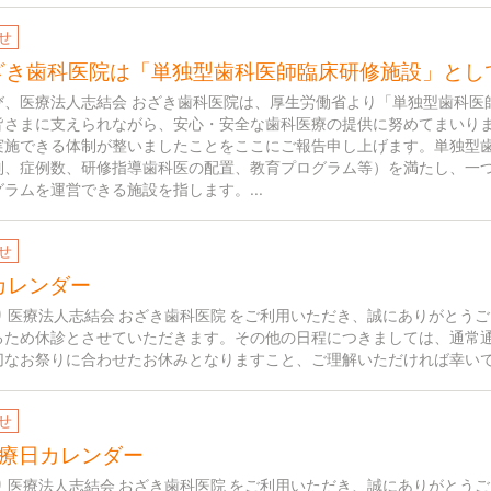
せ
ざき歯科医院は
「単独型歯科医師臨床研修施設」
とし
び、医療法人志結会 おざき歯科医院は、厚生労働省より「単独型歯科医
皆さまに支えられながら、安心・安全な歯科医療の提供に努めてまいり
実施できる体制が整いましたことをここにご報告申し上げます。単独型
制、症例数、研修指導歯科医の配置、教育プログラム等）を満たし、一
ラムを運営できる施設を指します。...
せ
カレンダー
 医療法人志結会 おざき歯科医院 をご利用いただき、誠にありがとうご
るため休診とさせていただきます。その他の日程につきましては、通常
切なお祭りに合わせたお休みとなりますこと、ご理解いただければ幸いです
せ
療日カレンダー
り 医療法人志結会 おざき歯科医院 をご利用いただき、誠にありがとう