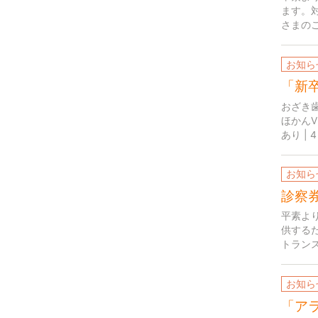
ます。対
さまのご
お知ら
「新卒
おざき
ほかんV
あり |
お知ら
診察
平素よ
供する
トラン
お知ら
「ア