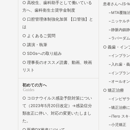
高校生、歯科助手として働いている
患者さんへ(S-Ma
方へ、歯科衛生士奨学金制度
MTA覆髄
口腔管理体制強化加算 【口管強】と
ニッケル
は
静脈内鎮
よくあるご質問
ラバーダ
講演・執筆
義歯・イン
SDGsへの取り組み
インプラ
理事長のオススメ読書、動画、映画
入れ歯・
リスト
インプラ
オールオン
初めての方へ
Guides
矯正治療
コロナウイルス感染予防対策につい
インビザ
て（2023年5月20日改定）→感染症分
矯正治療
類改正に伴い、対応の変更いたしまし
iTero 
た。
小児矯正
医療DX推進について