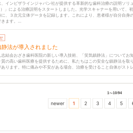
は、インビザラインジャパン社が提供する革新的な歯科治療の説明ソリ
HS）」による治療説明をスタートしました。光学スキャナーを用いて、
時に、３次元立体データを記録します。これにより、患者様が自分自身
きます。...
せ
鎮静法が導入されました
人志結会おざき歯科医院の新しい導入技術、「笑気鎮静法」についてお
り質の高い歯科医療を提供するために、私たちはこの安全な鎮静法を取り
があります。特に痛みや不安がある場合、治療を受けること自体がストレス
1
10
/
94
〜
newer
1
2
3
4
5