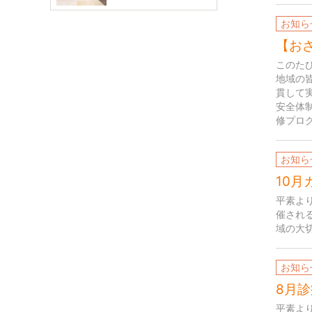
お知ら
【お
このた
地域の
貫して
安全体
修プログ
お知ら
10月
平素より
催され
域の大
お知ら
8月
診
平素よ