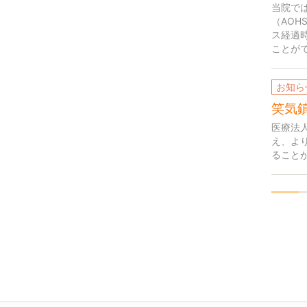
当院で
（AO
ス経過
ことがで
お知ら
笑気
医療法
え、よ
ること