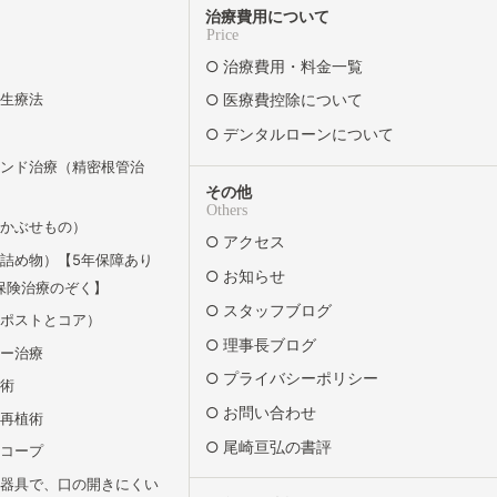
治療費用について
Price
治療費用・料金一覧
再生療法
医療費控除について
デンタルローンについて
エンド治療（精密根管治
その他
Others
（かぶせもの）
アクセス
詰め物）【5年保障あり
お知らせ
保険治療のぞく】
スタッフブログ
（ポストとコア）
理事長ブログ
リー治療
プライバシーポリシー
除術
お問い合わせ
牙再植術
尾崎亘弘の書評
スコープ
の器具で、口の開きにくい