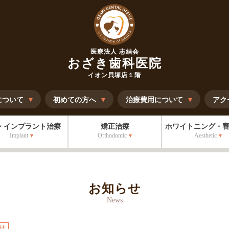
医療法人 志結会
おざき歯科医院
イオン貝塚店１階
について
初めての方へ
治療費用について
アク
・インプラント治療
矯正治療
ホワイトニング・
Implant
Orthodontic
Aesthetic
お知らせ
News
せ