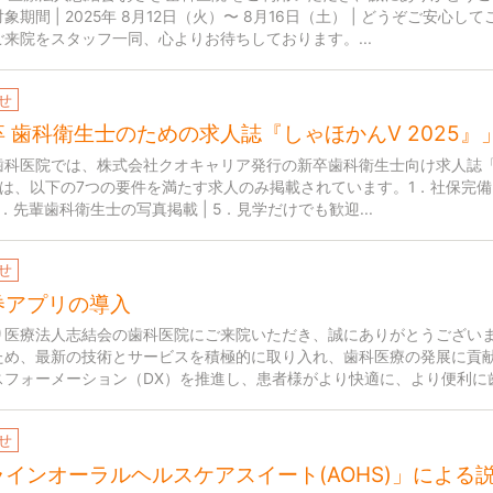
象期間 | 2025年 8月12日（火）〜 8月16日（土） | どうぞご
来院をスタッフ一同、心よりお待ちしております。...
せ
 歯科衛生士のための求人誌『しゃほかんV 2025』
歯科医院では、株式会社クオキャリア発行の新卒歯科衛生士向け求人誌「し
は、以下の7つの要件を満たす求人のみ掲載されています。1．社保完備 |
 4．先輩歯科衛生士の写真掲載 | 5．見学だけでも歓迎...
せ
券アプリの導入
り医療法人志結会の歯科医院にご来院いただき、誠にありがとうござい
ため、最新の技術とサービスを積極的に取り入れ、歯科医療の発展に貢
スフォーメーション（DX）を推進し、患者様がより快適に、より便利に歯
せ
ラインオーラルヘルスケアスイート
(AOHS)
」
による