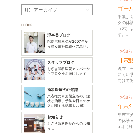
ゴー
平素よ
クの休診
BLOGS
（木）
す。...
理事長ブログ
院長尾崎亘弘が2007年か
ら綴る歯科医療への思い。
お知ら
【電
スタッフブログ
現在、
おざき歯科医院メンバーか
らブログをお届けします！
にくい
向けて
歯科医療の豆知識
患者様にもお役立ちの、症
お知ら
状と治療、予防や日々のケ
年末
アに関する記事をお届け
年末年
お知らせ
の休診日
おざき歯科医院からのお知
5日（月
らせ