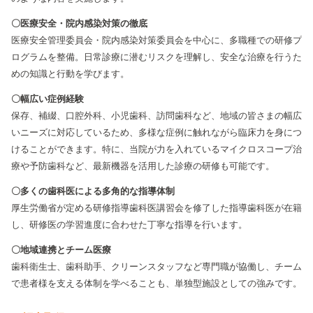
〇医療安全・院内感染対策の徹底
医療安全管理委員会・院内感染対策委員会を中心に、多職種での研修プ
ログラムを整備。日常診療に潜むリスクを理解し、安全な治療を行うた
めの知識と行動を学びます。
〇幅広い症例経験
保存、補綴、口腔外科、小児歯科、訪問歯科など、地域の皆さまの幅広
いニーズに対応しているため、多様な症例に触れながら臨床力を身につ
けることができます。特に、当院が力を入れているマイクロスコープ治
療や予防歯科など、最新機器を活用した診療の研修も可能です。
〇多くの歯科医による多角的な指導体制
厚生労働省が定める研修指導歯科医講習会を修了した指導歯科医が在籍
し、研修医の学習進度に合わせた丁寧な指導を行います。
〇地域連携とチーム医療
歯科衛生士、歯科助手、クリーンスタッフなど専門職が協働し、チーム
で患者様を支える体制を学べることも、単独型施設としての強みです。