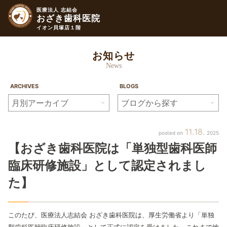
医療法人 志結会
おざき歯科医院
イオン貝塚店１階
お知らせ
News
ARCHIVES
BLOGS
11
18
2025
【おざき歯科医院は
「単独型歯科医師
臨床研修施設」
として認定されまし
た】
このたび、医療法人志結会 おざき歯科医院は、厚生労働省より「単独