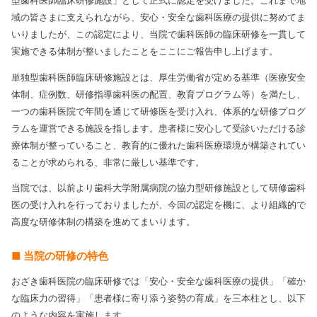
型歯科医師臨床研修施設」として正式に認定を受けました。これまで地
域の皆さまに支えられながら、安心・安全な歯科医療の提供に努めてま
いりましたが、この認定により、当院で歯科医師の臨床研修を一貫して
実施できる体制が整いましたことをここにご報告申し上げます。
単独型歯科医師臨床研修施設とは、厚生労働省が定める基準（医療安全
体制、症例数、研修指導歯科医の配置、教育プログラム等）を満たし、
一つの歯科医院で年間を通じて研修医を受け入れ、体系的な研修プログ
ラムを運営できる施設を指します。患者様に安心して受診いただける診
療体制が整っていること、教育的に優れた歯科医療環境が構築されてい
ることが求められる、非常に厳しい基準です。
当院では、以前より歯科大学附属病院の協力型研修施設として研修歯科
医の受け入れを行っておりましたが、今回の認定を機に、より組織的で
高度な研修体制の構築を進めてまいります。
■ 当院の研修の特色
おざき歯科医院の臨床研修では「安心・安全な歯科医療の提供」「確か
な臨床力の習得」「患者様に寄り添う姿勢の育成」を三本柱とし、以下
のような内容を実施します。