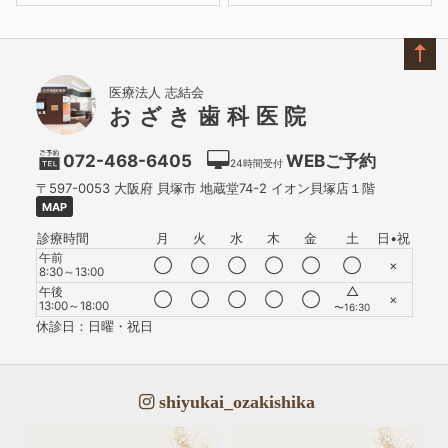
医療法人 志結会
おざき歯科医院
072-468-6405
WEBご予約
24時間受付
〒597-0053
大阪府
貝塚市
地蔵堂74-2 イオン貝塚店１階
MAP
診療時間
月
火
水
木
金
土
日•祝
午前
◯
◯
◯
◯
◯
◯
×
8:30～13:00
△
午後
◯
◯
◯
◯
◯
×
13:00～18:00
〜16:30
休診日：日曜・祝日
shiyukai_ozakishika