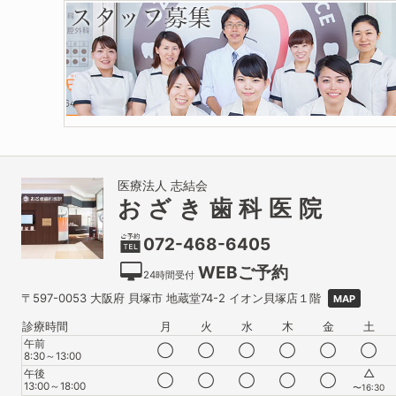
医療法人 志結会
おざき歯科医院
072-468-6405
WEBご予約
24時間受付
〒597-0053
大阪府
貝塚市
地蔵堂74-2 イオン貝塚店１階
MAP
診療時間
月
火
水
木
金
土
午前
◯
◯
◯
◯
◯
◯
8:30～13:00
△
午後
◯
◯
◯
◯
◯
13:00～18:00
〜16:30