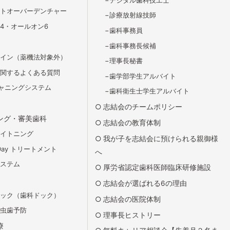
ントオーバーデンチャー
診療放射線技師
4・オールオン6
歯科事務員
歯科事務長候補
ライン（薬機法対象外）
理事長秘書
に関するよくある質問
歯学部学生アルバイト
スキャニングシステム
歯科衛生士学生アルバイト
志結会のチームポリシー
ング・審美歯科
志結会の教育体制
ワイトニング
我が子を志結会に預けられる親御様
Day トリートメント
へ
システム
厚労省認定歯科医師臨床研修施設
志結会が選ばれる6の理由
ドック（歯科ドック）
志結会の医院体制
の虫歯予防
理事長ヒストリー
療