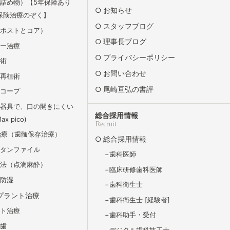
詰め物）【5年保障あり
お知らせ
保険治療のぞく】
スタッフブログ
（ポストとコア）
理事長ブログ
リー治療
プライバシーポリシー
除術
お問い合わせ
牙再植術
尾崎亘弘の書評
スコープ
の器具で、口の開きにくい
総合採用情報
x pico)
Recruit
治療（歯髄保存治療）
総合採用情報
チタンファイル
歯科医師
静法（点滴麻酔）
臨床研修歯科医師
ム防湿
歯科衛生士
プラント治療
歯科衛生士 [経験者]
ント治療
歯科助⼿・受付
義歯
デジタル歯科技工士