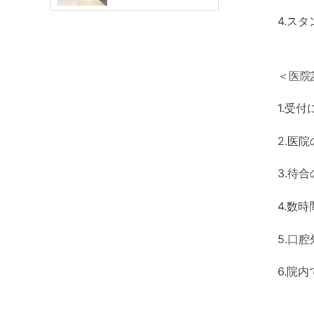
4.ス
＜医院
1.受
2.医
3.待
4.数
5.口
6.院