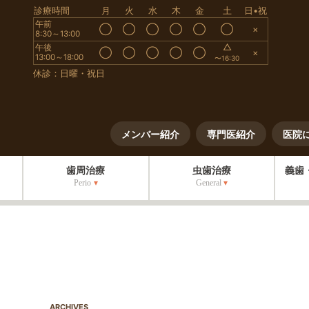
診療時間
月
火
水
木
金
土
日•祝
午前
◯
◯
◯
◯
◯
◯
×
8:30～13:00
△
午後
◯
◯
◯
◯
◯
×
13:00～18:00
〜16:30
休診：日曜・祝日
メンバー紹介
専門医紹介
医院
歯周治療
虫歯治療
義歯
Perio
General
ARCHIVES