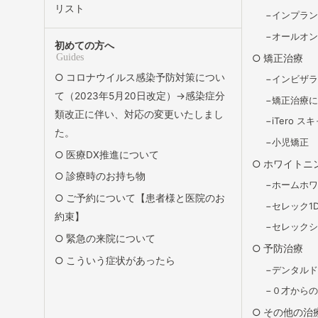
リスト
インプラ
オールオン
初めての方へ
Guides
矯正治療
コロナウイルス感染予防対策につい
インビザ
て（2023年5月20日改定）→感染症分
矯正治療
類改正に伴い、対応の変更いたしまし
iTero 
た。
小児矯正
医療DX推進について
ホワイトニ
診療時のお持ち物
ホームホ
ご予約について【患者様と医院のお
セレック1
約束】
セレック
緊急の来院について
予防治療
こういう症状があったら
デンタル
０才から
その他の治