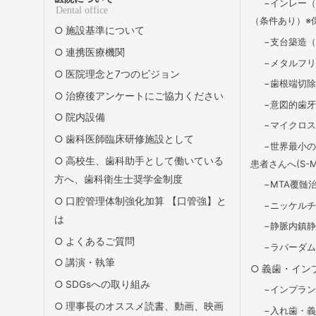
インレー（
Dental office
（条件あり）※
施設基準について
支台築造
連携医療機関
メタルフ
医院理念と7つのビジョン
歯根端切
治療後アンケートにご協力ください
意図的歯
院内設備
マイクロ
歯科医師臨床研修施設として
世界最小
高校生、歯科助手として働いている
患者さんへ(S-Ma
方へ、歯科衛生士奨学金制度
MTA覆髄
口腔管理体制強化加算 【口管強】と
ニッケル
は
静脈内鎮
よくあるご質問
ラバーダ
講演・執筆
義歯・イン
SDGsへの取り組み
インプラ
理事長のオススメ読書、動画、映画
入れ歯・