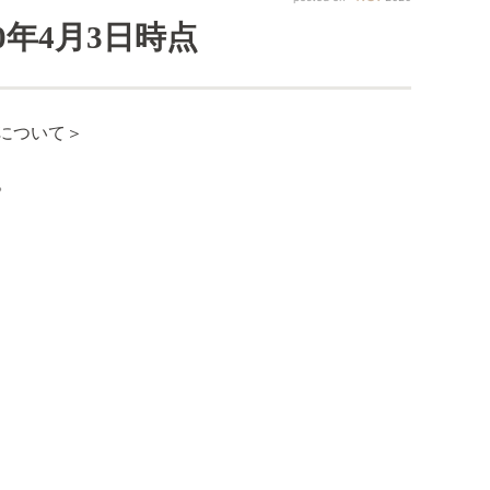
0年
4月
3日
時点
について＞
。