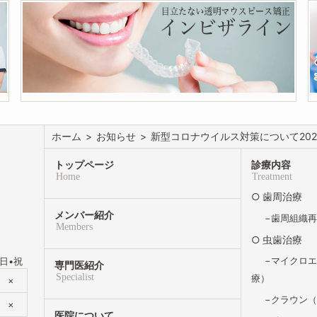
ホーム
>
お知らせ
>
新型コロナウイルス対策について202
トップページ
診療内容
Home
Treatment
歯周治療
メンバー紹介
歯周組織
Members
虫歯治療
マイクロ
日•祝
専門医紹介
Specialist
療）
×
クラウン
×
医院について