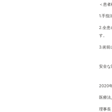
＜患者
1.手
2.全
す。
3.術
安全な
2020
医療法
理事長