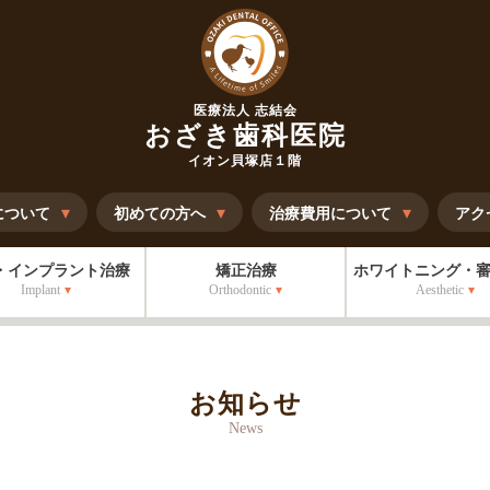
医療法人 志結会
おざき歯科医院
イオン貝塚店１階
について
初めての方へ
治療費用について
アク
・インプラント治療
矯正治療
ホワイトニング・
Implant
Orthodontic
Aesthetic
お知らせ
News