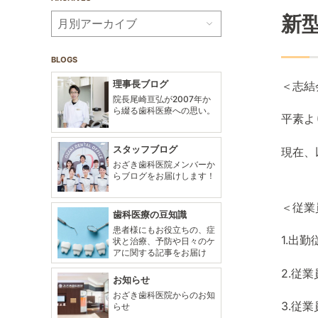
新
BLOGS
理事長ブログ
＜志結
院長尾崎亘弘が2007年か
ら綴る歯科医療への思い。
平素よ
スタッフブログ
現在、
おざき歯科医院メンバーか
らブログをお届けします！
＜従業
歯科医療の豆知識
患者様にもお役立ちの、症
1.出
状と治療、予防や日々のケ
アに関する記事をお届け
2.従
お知らせ
おざき歯科医院からのお知
3.従
らせ