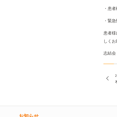
・患者
・緊急
患者様
しくお
志結会
2
お知らせ