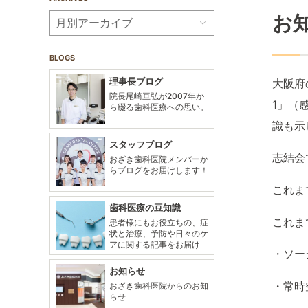
お
BLOGS
理事長ブログ
大阪府
院長尾崎亘弘が2007年か
1」（
ら綴る歯科医療への思い。
識も示
スタッフブログ
志結会
おざき歯科医院メンバーか
らブログをお届けします！
これま
歯科医療の豆知識
これま
患者様にもお役立ちの、症
状と治療、予防や日々のケ
アに関する記事をお届け
・ソー
お知らせ
・常時
おざき歯科医院からのお知
らせ