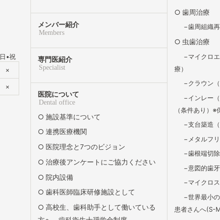
歯周治療
メンバー紹介
歯周組織
Members
虫歯治療
マイクロ
日•祝
専門医紹介
Specialist
療）
×
クラウン
×
医院について
インレー（
Dental office
（条件あり）※
施設基準について
支台築造
連携医療機関
メタルフ
医院理念と7つのビジョン
歯根端切
治療後アンケートにご協力ください
意図的歯
院内設備
マイクロ
歯科医師臨床研修施設として
世界最小
高校生、歯科助手として働いている
患者さんへ(S-Ma