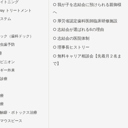
ワイトニング
我が子を志結会に預けられる親御様
Day トリートメント
へ
システム
厚労省認定歯科医師臨床研修施設
志結会が選ばれる6の理由
ドック（歯科ドック）
志結会の医院体制
の虫歯予防
理事長ヒストリー
療
無料キャリア相談会【先着月２名ま
オピニオン
で】
ルギー外来
ィ診療
治療
治療
接触癖・ボトックス治療
用マウスピース