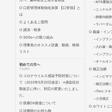
方へ、歯科衛生士奨学金制度
MTA覆髄
口腔管理体制強化加算 【口管強】と
ニッケル
は
静脈内鎮
よくあるご質問
ラバーダ
講演・執筆
義歯・イン
SDGsへの取り組み
インプラ
理事長のオススメ読書、動画、映画
入れ歯・
リスト
インプラ
オールオン
初めての方へ
Guides
矯正治療
コロナウイルス感染予防対策につい
インビザ
て（2023年5月20日改定）→感染症分
矯正治療
類改正に伴い、対応の変更いたしまし
iTero 
た。
小児矯正
医療DX推進について
ホワイトニ
診療時のお持ち物