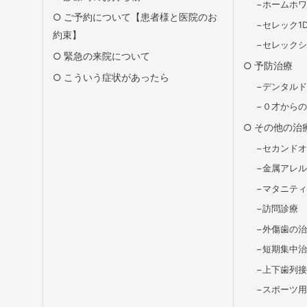
ホームホ
ご予約について【患者様と医院のお
セレック1
約束】
セレック
緊急の来院について
予防治療
こういう症状があったら
デンタル
０才から
その他の治
セカンド
金属アレ
マタニテ
訪問診療
外傷歯の
短期集中
上下歯列
スポーツ