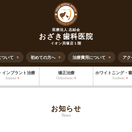
医療法人 志結会
おざき歯科医院
イオン貝塚店１階
について
初めての方へ
治療費用について
アク
・インプラント治療
矯正治療
ホワイトニング・
Implant
Orthodontic
Aesthetic
お知らせ
News