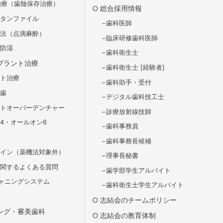
治療（歯髄保存治療）
総合採用情報
チタンファイル
歯科医師
静法（点滴麻酔）
臨床研修歯科医師
ム防湿
歯科衛生士
プラント治療
歯科衛生士 [経験者]
ント治療
歯科助⼿・受付
義歯
デジタル歯科技工士
ントオーバーデンチャー
診療放射線技師
4・オールオン6
歯科事務員
歯科事務長候補
ライン（薬機法対象外）
理事長秘書
に関するよくある質問
歯学部学生アルバイト
スキャニングシステム
歯科衛生士学生アルバイト
志結会のチームポリシー
ング・審美歯科
志結会の教育体制