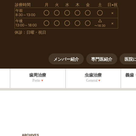
診療時間
月
火
水
木
金
土
日•祝
午前
◯
◯
◯
◯
◯
◯
×
8:30～13:00
△
午後
◯
◯
◯
◯
◯
×
13:00～18:00
〜16:30
休診：日曜・祝日
メンバー紹介
専門医紹介
医院
歯周治療
虫歯治療
義歯
Perio
General
ARCHIVES