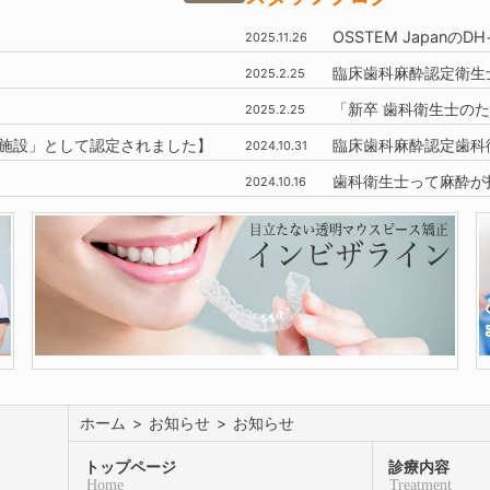
OSSTEM
Japanの
2025.11.26
臨床歯科麻酔認定衛生
2025.2.25
「新卒 歯科衛生士のた
2025.2.25
施設」
として認定されました】
臨床歯科麻酔認定歯科
2024.10.31
歯科衛生士って麻酔が
2024.10.16
ホーム
>
お知らせ
>
お知らせ
トップページ
診療内容
Home
Treatment