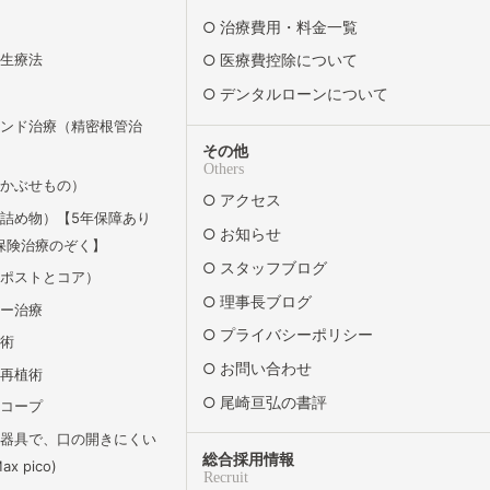
治療費用・料金一覧
再生療法
医療費控除について
デンタルローンについて
エンド治療（精密根管治
その他
Others
（かぶせもの）
アクセス
詰め物）【5年保障あり
お知らせ
保険治療のぞく】
スタッフブログ
（ポストとコア）
理事長ブログ
リー治療
プライバシーポリシー
除術
お問い合わせ
牙再植術
尾崎亘弘の書評
スコープ
の器具で、口の開きにくい
総合採用情報
x pico)
Recruit