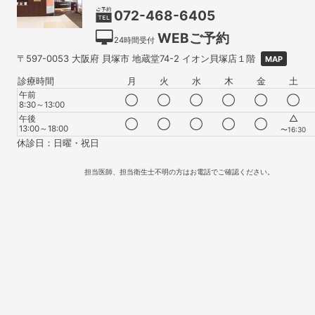
072-468-6405
WEBご予約
24時間受付
〒597-0053
大阪府
貝塚市
地蔵堂74-2 イオン貝塚店１階
MAP
診療時間
月
火
水
木
金
土
午前
◯
◯
◯
◯
◯
◯
8:30～13:00
△
午後
◯
◯
◯
◯
◯
13:00～18:00
〜16:30
休診日：日曜・祝日
担当医師、担当衛生士不明の方はお電話でご確認ください。