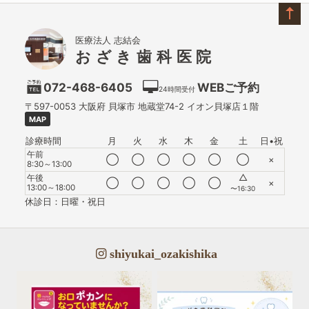
医療法人 志結会
おざき歯科医院
072-468-6405
WEBご予約
24時間受付
〒597-0053
大阪府
貝塚市
地蔵堂74-2 イオン貝塚店１階
MAP
診療時間
月
火
水
木
金
土
日•祝
午前
◯
◯
◯
◯
◯
◯
×
8:30～13:00
△
午後
◯
◯
◯
◯
◯
×
13:00～18:00
〜16:30
休診日：日曜・祝日
shiyukai_ozakishika