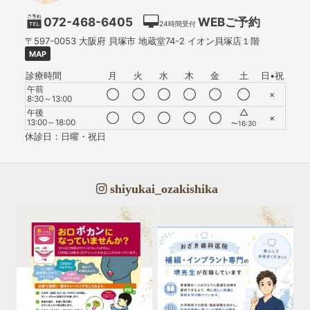
072-468-6405
WEBご予約
24時間受付
〒597-0053
大阪府
貝塚市
地蔵堂74-2 イオン貝塚店１階
MAP
診療時間
月
火
水
木
金
土
日•祝
午前
◯
◯
◯
◯
◯
◯
×
8:30～13:00
△
午後
◯
◯
◯
◯
◯
×
13:00～18:00
〜16:30
休診日：日曜・祝日
shiyukai_ozakishika