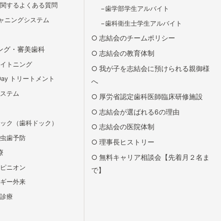
に関するよくある質問
歯学部学生アルバイト
スキャニングシステム
歯科衛生士学生アルバイト
志結会のチームポリシー
ング・審美歯科
志結会の教育体制
ワイトニング
我が子を志結会に預けられる親御様
Day トリートメント
へ
システム
厚労省認定歯科医師臨床研修施設
志結会が選ばれる6の理由
ドック（歯科ドック）
志結会の医院体制
の虫歯予防
理事長ヒストリー
療
無料キャリア相談会【先着月２名ま
オピニオン
で】
ルギー外来
ィ診療