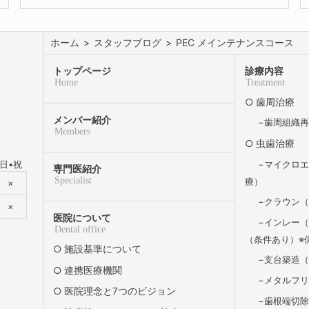
ホーム
>
スタッフブログ
>
PEC メインテナンスコース
トップページ
診療内容
Home
Treatment
歯周治療
メンバー紹介
歯周組織
Members
虫歯治療
マイクロ
日•祝
専門医紹介
Specialist
療）
×
クラウン
×
医院について
インレー（
Dental office
（条件あり）※
施設基準について
支台築造
連携医療機関
メタルフ
医院理念と7つのビジョン
歯根端切