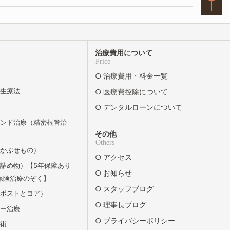
治療費用について
Price
治療費用・料金一覧
再生療法
医療費控除について
デンタルローンについて
エンド治療（精密根管治
その他
Others
（かぶせもの）
アクセス
詰め物）【5年保障あり
お知らせ
保険治療のぞく】
スタッフブログ
（ポストとコア）
理事長ブログ
リー治療
プライバシーポリシー
除術