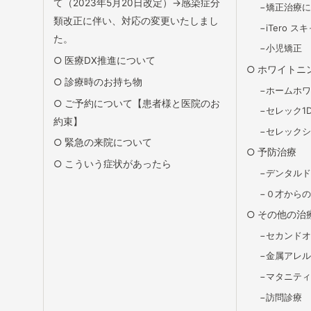
て（2023年5月20日改定）→感染症分
矯正治療
類改正に伴い、対応の変更いたしまし
iTero 
た。
小児矯正
医療DX推進について
ホワイトニ
診療時のお持ち物
ホームホ
ご予約について【患者様と医院のお
セレック1
約束】
セレック
緊急の来院について
予防治療
こういう症状があったら
デンタル
０才から
その他の治
セカンド
金属アレ
マタニテ
訪問診療