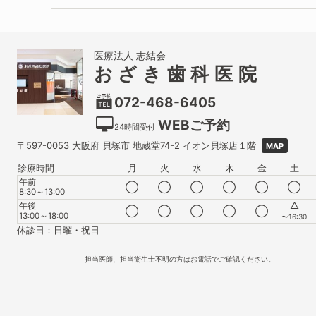
医療法人 志結会
おざき歯科医院
072-468-6405
WEBご予約
24時間受付
〒597-0053
大阪府
貝塚市
地蔵堂74-2 イオン貝塚店１階
MAP
診療時間
月
火
水
木
金
土
午前
◯
◯
◯
◯
◯
◯
8:30～13:00
△
午後
◯
◯
◯
◯
◯
13:00～18:00
〜16:30
休診日：日曜・祝日
担当医師、担当衛生士不明の方はお電話でご確認ください。