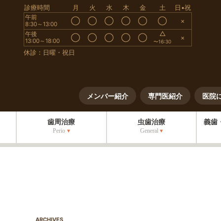
診療時間
月
火
水
木
金
土
日•祝
午前
◯
◯
◯
◯
◯
◯
×
8:30～13:00
△
午後
◯
◯
◯
◯
◯
×
13:00～18:00
〜16:30
休診：日曜・祝日
メンバー紹介
専門医紹介
医院
歯周治療
虫歯治療
義歯
Perio
General
ARCHIVES