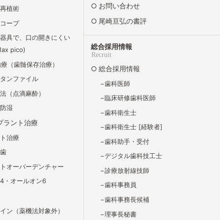
お問い合わせ
牙再植術
尾崎亘弘の書評
スコープ
の器具で、口の開きにくい
総合採用情報
x pico)
Recruit
治療（歯髄保存治療）
総合採用情報
チタンファイル
歯科医師
静法（点滴麻酔）
臨床研修歯科医師
ム防湿
歯科衛生士
プラント治療
歯科衛生士 [経験者]
ント治療
歯科助⼿・受付
義歯
デジタル歯科技工士
ントオーバーデンチャー
診療放射線技師
4・オールオン6
歯科事務員
歯科事務長候補
ライン（薬機法対象外）
理事長秘書