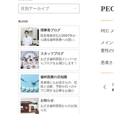
PE
BLOGS
理事長ブログ
PEC
院長尾崎亘弘が2007年か
ら綴る歯科医療への思い。
メイン
要性の
スタッフブログ
おざき歯科医院メンバーか
患者さ
らブログをお届けします！
歯科医療の豆知識
患者様にもお役立ちの、症
2
状と治療、予防や日々のケ
アに関する記事をお届け
お知らせ
おざき歯科医院からのお知
らせ