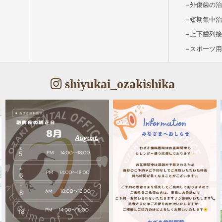
外傷歯の
短期集中
上下歯列
スポーツ
shiyukai_ozakishika