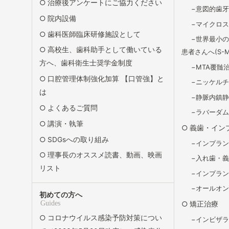
治療後アンケートにご協力ください
意図的歯
院内設備
マイクロ
歯科医師臨床研修施設として
世界最小
高校生、歯科助手として働いている
患者さんへ(S-Ma
方へ、歯科衛生士奨学金制度
MTA覆髄
口腔管理体制強化加算 【口管強】と
ニッケル
は
静脈内鎮
よくあるご質問
ラバーダ
講演・執筆
義歯・イン
SDGsへの取り組み
インプラ
理事長のオススメ読書、動画、映画
入れ歯・
リスト
インプラ
オールオン
初めての方へ
Guides
矯正治療
コロナウイルス感染予防対策につい
インビザ