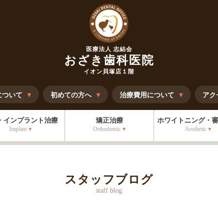
医療法人 志結会
おざき歯科医院
イオン貝塚店１階
について
初めての方へ
治療費用について
アク
・インプラント治療
矯正治療
ホワイトニング・
Implant
Orthodontic
Aesthetic
スタッフブログ
staff blog