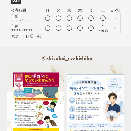
MAP
診療時間
月
火
水
木
金
土
日•祝
午前
◯
◯
◯
◯
◯
◯
×
8:30～13:00
△
午後
◯
◯
◯
◯
◯
×
13:00～18:00
〜16:30
休診日：日曜・祝日
shiyukai_ozakishika