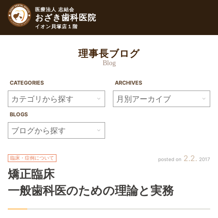
医療法人 志結会
おざき歯科医院
イオン貝塚店１階
理事長ブログ
Blog
CATEGORIES
ARCHIVES
BLOGS
2
2
臨床・症例について
2017
矯正臨床
一般歯科医のための理論と実務