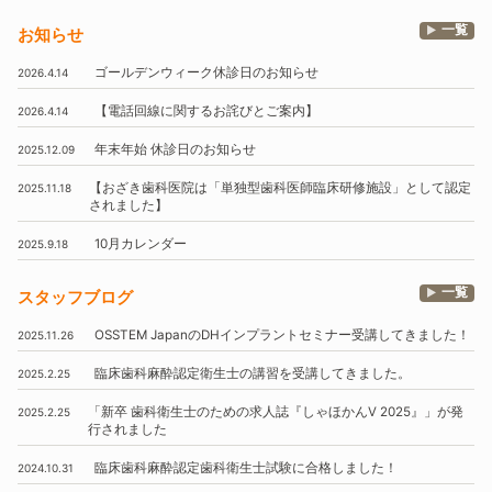
一覧
お知らせ
ゴールデンウィーク休診日のお知らせ
2026.4.14
【電話回線に関するお詫びとご案内】
2026.4.14
年末年始
休診日のお知らせ
2025.12.09
【おざき歯科医院は
「単独型歯科医師臨床研修施設」
として認定
2025.11.18
されました】
10月
カレンダー
2025.9.18
一覧
スタッフブログ
OSSTEM
JapanのDHインプラントセミナー受講してきました！
2025.11.26
臨床歯科麻酔認定衛生士の講習を受講してきました。
2025.2.25
「新卒 歯科衛生士のための求人誌『しゃほかんV 2025』」
が発
2025.2.25
行されました
臨床歯科麻酔認定歯科衛生士試験に合格しました！
2024.10.31