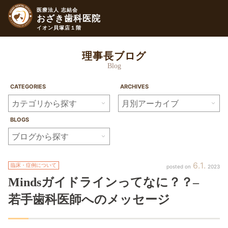
医療法人 志結会
おざき歯科医院
イオン貝塚店１階
理事長ブログ
Blog
CATEGORIES
ARCHIVES
BLOGS
6
1
臨床・症例について
2023
Mindsガイドラインってなに？？
–
若手歯科医師へのメッセージ