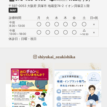
〒597-0053
大阪府
貝塚市
地蔵堂74-2 イオン貝塚店１階
MAP
診療時間
月
火
水
木
金
土
日•祝
午前
◯
◯
◯
◯
◯
◯
×
8:30～13:00
△
午後
◯
◯
◯
◯
◯
×
13:00～18:00
〜16:30
休診日：日曜・祝日
shiyukai_ozakishika