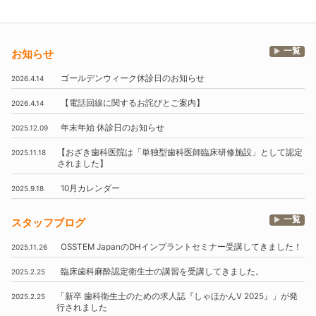
一覧
お知らせ
ゴールデンウィーク休診日のお知らせ
2026.4.14
【電話回線に関するお詫びとご案内】
2026.4.14
年末年始
休診日のお知らせ
2025.12.09
【おざき歯科医院は
「単独型歯科医師臨床研修施設」
として認定
2025.11.18
されました】
10月
カレンダー
2025.9.18
一覧
スタッフブログ
OSSTEM
JapanのDHインプラントセミナー受講してきました！
2025.11.26
臨床歯科麻酔認定衛生士の講習を受講してきました。
2025.2.25
「新卒 歯科衛生士のための求人誌『しゃほかんV 2025』」
が発
2025.2.25
行されました