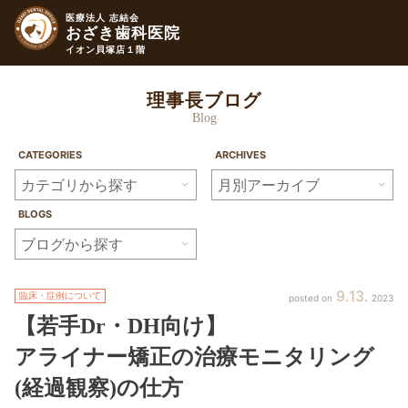
医療法人 志結会
おざき歯科医院
イオン貝塚店１階
理事長ブログ
Blog
CATEGORIES
ARCHIVES
BLOGS
9
13
臨床・症例について
2023
【若手Dr・DH向け】
アライナー矯正の治療モニタリング
(経過観察)
の仕方