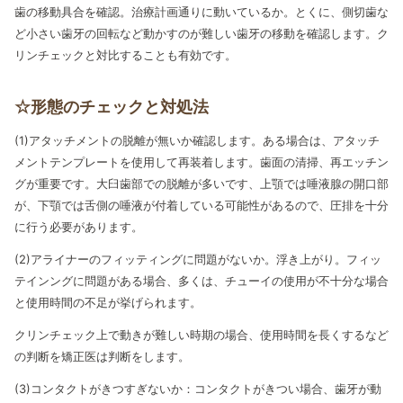
歯の移動具合を確認。治療計画通りに動いているか。とくに、側切歯な
ど小さい歯牙の回転など動かすのが難しい歯牙の移動を確認します。ク
リンチェックと対比することも有効です。
☆形態のチェックと対処法
(1)アタッチメントの脱離が無いか確認します。ある場合は、アタッチ
メントテンプレートを使用して再装着します。歯面の清掃、再エッチン
グが重要です。大臼歯部での脱離が多いです、上顎では唾液腺の開口部
が、下顎では舌側の唾液が付着している可能性があるので、圧排を十分
に行う必要があります。
(2)アライナーのフィッティングに問題がないか。浮き上がり。フィッ
テインングに問題がある場合、多くは、チューイの使用が不十分な場合
と使用時間の不足が挙げられます。
クリンチェック上で動きが難しい時期の場合、使用時間を長くするなど
の判断を矯正医は判断をします。
(3)コンタクトがきつすぎないか：コンタクトがきつい場合、歯牙が動