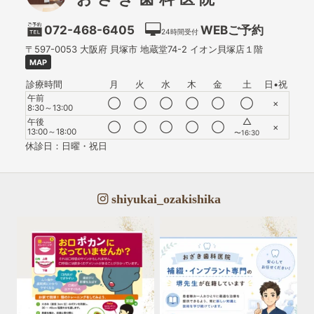
072-468-6405
WEBご予約
24時間受付
〒597-0053
大阪府
貝塚市
地蔵堂74-2 イオン貝塚店１階
MAP
診療時間
月
火
水
木
金
土
日•祝
午前
◯
◯
◯
◯
◯
◯
×
8:30～13:00
△
午後
◯
◯
◯
◯
◯
×
13:00～18:00
〜16:30
休診日：日曜・祝日
shiyukai_ozakishika