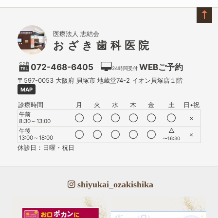
医療法人 志結会
おざき歯科医院
072-468-6405
WEBご予約
24時間受付
〒597-0053
大阪府
貝塚市
地蔵堂74-2 イオン貝塚店１階
MAP
診療時間
月
火
水
木
金
土
日•祝
午前
◯
◯
◯
◯
◯
◯
×
8:30～13:00
△
午後
◯
◯
◯
◯
◯
×
13:00～18:00
〜16:30
休診日：日曜・祝日
shiyukai_ozakishika