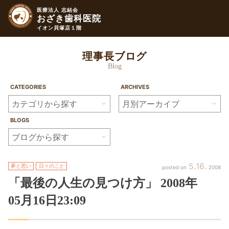
医療法人 志結会
おざき歯科医院
イオン貝塚店１階
理事長ブログ
Blog
CATEGORIES
ARCHIVES
BLOGS
5
16
夢と思い
日々のこと
2008
「最後の人生の見つけ方」
2008年
05月
16日
23:09