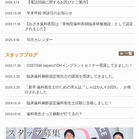
【電話回線に関するお詫びとご案内】
2026.4.14
年末年始
休診日のお知らせ
2025.12.09
【おざき歯科医院は
「単独型歯科医師臨床研修施設」
として認定
2025.11.18
されました】
10月
カレンダー
2025.9.18
一覧
スタッフブログ
OSSTEM
JapanのDHインプラントセミナー受講してきました！
2025.11.26
臨床歯科麻酔認定衛生士の講習を受講してきました。
2025.2.25
「新卒 歯科衛生士のための求人誌『しゃほかんV 2025』」
が発
2025.2.25
行されました
臨床歯科麻酔認定歯科衛生士試験に合格しました！
2024.10.31
歯科衛生士って麻酔が打てるの？
2024.10.16