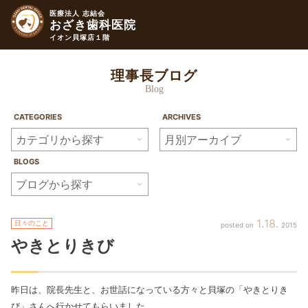
医療法人 志結会
おざき歯科医院
イオン貝塚店１階
理事長ブログ
Blog
CATEGORIES
ARCHIVES
BLOGS
1
18
日々のこと
2015
やきとりきび
昨日は、院長先生と、お世話になっている方々と貝塚の「やきとりき
び」さんへ行かせてもらいました。