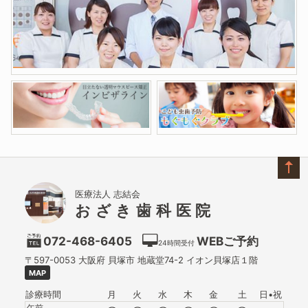
医療法人 志結会
おざき歯科医院
072-468-6405
WEBご予約
24時間受付
〒597-0053
大阪府
貝塚市
地蔵堂74-2 イオン貝塚店１階
MAP
診療時間
月
火
水
木
金
土
日•祝