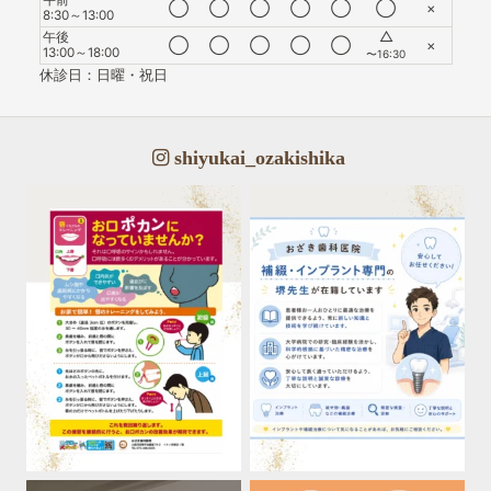
午前
◯
◯
◯
◯
◯
◯
×
8:30～13:00
△
午後
◯
◯
◯
◯
◯
×
13:00～18:00
〜16:30
休診日：日曜・祝日
shiyukai_ozakishika