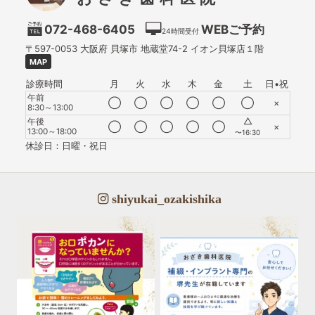
072-468-6405
WEBご予約
24時間受付
〒597-0053
大阪府
貝塚市
地蔵堂74-2 イオン貝塚店１階
MAP
診療時間
月
火
水
木
金
土
日•祝
午前
◯
◯
◯
◯
◯
◯
×
8:30～13:00
△
午後
◯
◯
◯
◯
◯
×
13:00～18:00
〜16:30
休診日：日曜・祝日
shiyukai_ozakishika