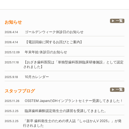
一覧
お知らせ
ゴールデンウィーク休診日のお知らせ
2026.4.14
【電話回線に関するお詫びとご案内】
2026.4.14
年末年始
休診日のお知らせ
2025.12.09
【おざき歯科医院は
「単独型歯科医師臨床研修施設」
として認定
2025.11.18
されました】
10月
カレンダー
2025.9.18
一覧
スタッフブログ
OSSTEM
JapanのDHインプラントセミナー受講してきました！
2025.11.26
臨床歯科麻酔認定衛生士の講習を受講してきました。
2025.2.25
「新卒 歯科衛生士のための求人誌『しゃほかんV 2025』」
が発
2025.2.25
行されました