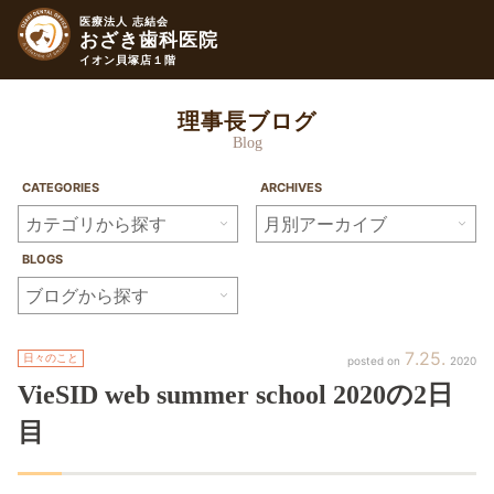
医療法人 志結会
おざき歯科医院
イオン貝塚店１階
理事長ブログ
Blog
CATEGORIES
ARCHIVES
BLOGS
7
25
日々のこと
2020
VieSID
web
summer
school
2020の
2日
目