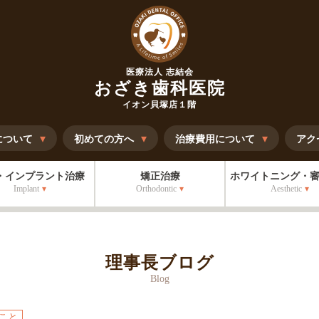
医療法人 志結会
おざき歯科医院
イオン貝塚店１階
について
初めての方へ
治療費用について
アク
・インプラント治療
矯正治療
ホワイトニング・
Implant
Orthodontic
Aesthetic
理事長ブログ
Blog
こと