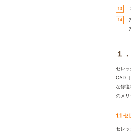
１
セレッ
CAD（
な修復
のメリ
1.1
セレック（