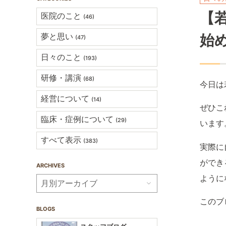
【
医院のこと
(46)
夢と思い
始
(47)
日々のこと
(193)
研修・講演
(68)
今日は
経営について
(14)
ぜひこ
臨床・症例について
(29)
います
すべて表示
(383)
実際に
ができ
ARCHIVES
ように
このブ
BLOGS