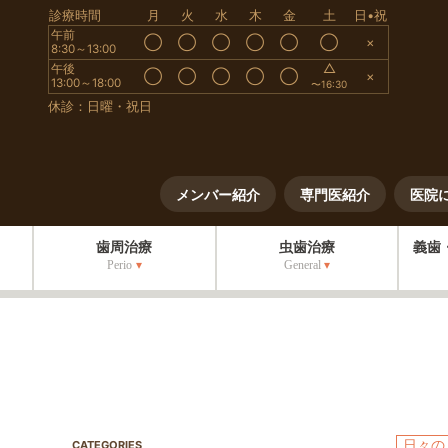
診療時間
月
火
水
木
金
土
日•祝
午前
◯
◯
◯
◯
◯
◯
×
8:30～13:00
△
午後
◯
◯
◯
◯
◯
×
13:00～18:00
〜16:30
休診：日曜・祝日
メンバー紹介
専門医紹介
医院
歯周治療
虫歯治療
義歯
Perio
General
日々の
CATEGORIES