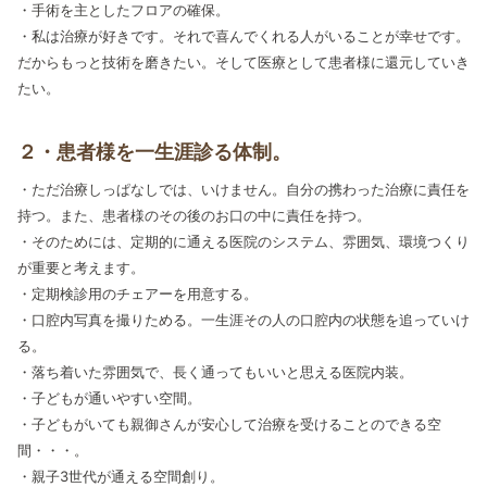
・手術を主としたフロアの確保。
・私は治療が好きです。それで喜んでくれる人がいることが幸せです。
だからもっと技術を磨きたい。そして医療として患者様に還元していき
たい。
２・患者様を一生涯診る体制。
・ただ治療しっぱなしでは、いけません。自分の携わった治療に責任を
持つ。また、患者様のその後のお口の中に責任を持つ。
・そのためには、定期的に通える医院のシステム、雰囲気、環境つくり
が重要と考えます。
・定期検診用のチェアーを用意する。
・口腔内写真を撮りためる。一生涯その人の口腔内の状態を追っていけ
る。
・落ち着いた雰囲気で、長く通ってもいいと思える医院内装。
・子どもが通いやすい空間。
・子どもがいても親御さんが安心して治療を受けることのできる空
間・・・。
・親子3世代が通える空間創り。