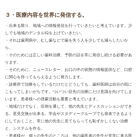
３・医療内容を世界に発信する。
・出来る限り、地域への情報発信を行っていきたいと考えています。少
しでも地域のデンタルIQを上げていきたい。
・それは歯周病や、むし歯などで歯を失う人を少しでも減らしたいか
ら。
・そのためには正しい歯科治療、予防の話を常に発信し続ける必要があ
ります。
・そのために、ニュースレター、お口の中の状態の情報提供など、口腔
に関心を持ってもらえるように努力します。
・診療所で治療をしているだけだとどうしても、歯科医師は自分の殻に
こもってしまいがちです。ついつい目先の治療にだけ意識を向けてしま
います。患者様への啓蒙活動も重要と考えています。
・地域だけでなく、症例を通して、他の先生とディスカッションができ
る。意見交換が出来る。学会やスタディーグループでも発表できるよう
にしておくこと。常に他の先生に見てもらっても恥ずかしくない治療
と、システムを作る。
・患者様が、個々の先生のところは、他の歯医者の先生が見学に来る医