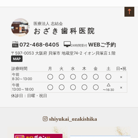
医療法人 志結会
おざき歯科医院
072-468-6405
WEBご予約
24時間受付
〒597-0053
大阪府
貝塚市
地蔵堂74-2 イオン貝塚店１階
MAP
診療時間
月
火
水
木
金
土
日•祝
午前
◯
◯
◯
◯
◯
◯
×
8:30～13:00
△
午後
◯
◯
◯
◯
◯
×
13:00～18:00
〜16:30
休診日：日曜・祝日
shiyukai_ozakishika