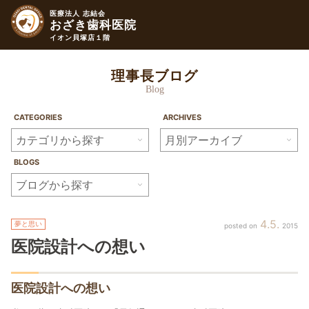
医療法人 志結会
おざき歯科医院
イオン貝塚店１階
理事長ブログ
Blog
CATEGORIES
ARCHIVES
BLOGS
4
5
夢と思い
2015
医院設計への想い
医院設計への想い