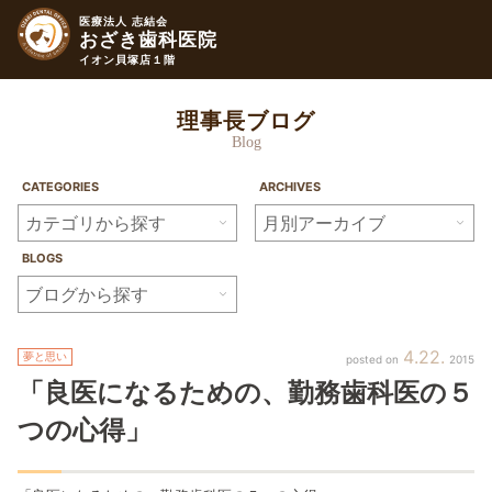
医療法人 志結会
おざき歯科医院
イオン貝塚店１階
理事長ブログ
Blog
CATEGORIES
ARCHIVES
BLOGS
4
22
夢と思い
2015
「良医になるための、勤務歯科医の５
つの心得」