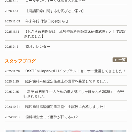
ゴールデンウィーク休診日のお知らせ
2026.4.14
【電話回線に関するお詫びとご案内】
2026.4.14
年末年始
休診日のお知らせ
2025.12.09
【おざき歯科医院は
「単独型歯科医師臨床研修施設」
として認定
2025.11.18
されました】
10月
カレンダー
2025.9.18
一覧
スタッフブログ
OSSTEM
JapanのDHインプラントセミナー受講してきました！
2025.11.26
臨床歯科麻酔認定衛生士の講習を受講してきました。
2025.2.25
「新卒 歯科衛生士のための求人誌『しゃほかんV 2025』」
が発
2025.2.25
行されました
臨床歯科麻酔認定歯科衛生士試験に合格しました！
2024.10.31
歯科衛生士って麻酔が打てるの？
2024.10.16