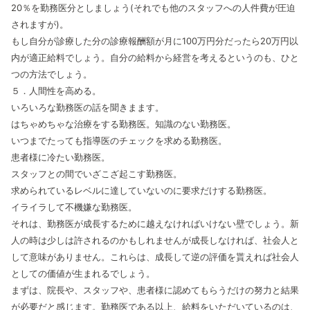
20％を勤務医分としましょう(それでも他のスタッフへの人件費が圧迫
されますが)。
もし自分が診療した分の診療報酬額が月に100万円分だったら20万円以
内が適正給料でしょう。自分の給料から経営を考えるというのも、ひと
つの方法でしょう。
５．人間性を高める。
いろいろな勤務医の話を聞きまます。
はちゃめちゃな治療をする勤務医。知識のない勤務医。
いつまでたっても指導医のチェックを求める勤務医。
患者様に冷たい勤務医。
スタッフとの間でいざこざ起こす勤務医。
求められているレベルに達していないのに要求だけする勤務医。
イライラして不機嫌な勤務医。
それは、勤務医が成長するために越えなければいけない壁でしょう。新
人の時は少しは許されるのかもしれませんが成長しなければ、社会人と
して意味がありません。これらは、成長して逆の評価を貰えれば社会人
としての価値が生まれるでしょう。
まずは、院長や、スタッフや、患者様に認めてもらうだけの努力と結果
が必要だと感じます。勤務医である以上、給料をいただいているのは、