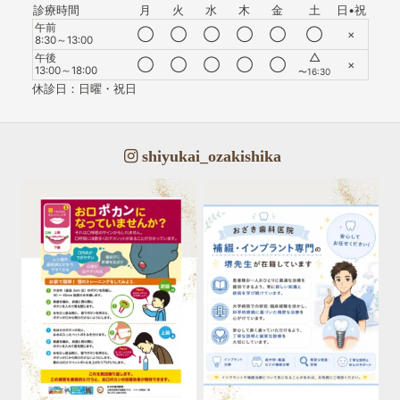
診療時間
月
火
水
木
金
土
日•祝
午前
◯
◯
◯
◯
◯
◯
×
8:30～13:00
△
午後
◯
◯
◯
◯
◯
×
13:00～18:00
〜16:30
休診日：日曜・祝日
shiyukai_ozakishika