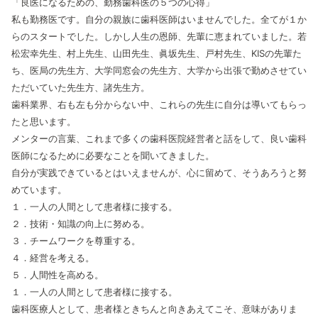
「良医になるための、勤務歯科医の５つの心得」
私も勤務医です。自分の親族に歯科医師はいませんでした。全てが１か
らのスタートでした。しかし人生の恩師、先輩に恵まれていました。若
松宏幸先生、村上先生、山田先生、眞坂先生、戸村先生、KISの先輩た
ち、医局の先生方、大学同窓会の先生方、大学から出張で勤めさせてい
ただいていた先生方、諸先生方。
歯科業界、右も左も分からない中、これらの先生に自分は導いてもらっ
たと思います。
メンターの言葉、これまで多くの歯科医院経営者と話をして、良い歯科
医師になるために必要なことを聞いてきました。
自分が実践できているとはいえませんが、心に留めて、そうあろうと努
めています。
１．一人の人間として患者様に接する。
２．技術・知識の向上に努める。
３．チームワークを尊重する。
４．経営を考える。
５．人間性を高める。
１．一人の人間として患者様に接する。
歯科医療人として、患者様ときちんと向きあえてこそ、意味がありま