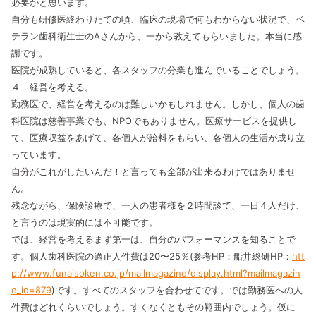
必要かと思います。
自分も研修医終わりたての頃、臨床の現場で何もわからない状況で、ベ
テラン歯科衛生士のAさんから、一から教えてもらいました。本当に感
謝です。
医院が成熟していると、各スタッフの分業も進んでいることでしょう。
４．経営を考える。
勤務医で、経営を考えるのは難しいかもしれません。しかし、個人の歯
科医院は慈善事業でも、NPOでもありません。医療サービスを提供し
て、医療収益をあげて、各個人が給料をもらい、各個人の生活が成り立
っています。
自分がこれがしたいんだ！と言っても全部が出来るわけではありませ
ん。
残念ながら、保険診療で、一人の患者様を２時間診て、一日４人だけ、
と言うのは現実的には不可能です。
では、経営を考えるまず第一は、自分のパフォーマンスを知ることで
す。個人歯科医院の適正人件費は20〜25％(参考HP：船井総研HP：
htt
p://www.funaisoken.co.jp/mailmagazine/display.html?mailmagazin
e_id=879
)です。すべてのスタッフを合わせてです。では勤務医への人
件費はどれくらいでしょう。すくなくともその範囲内でしょう。仮に