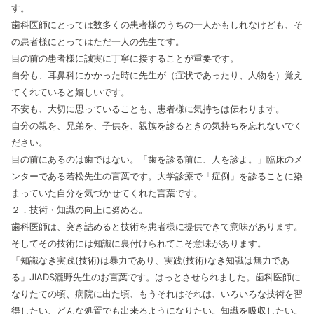
す。
歯科医師にとっては数多くの患者様のうちの一人かもしれなけども、そ
の患者様にとってはただ一人の先生です。
目の前の患者様に誠実に丁寧に接することが重要です。
自分も、耳鼻科にかかった時に先生が（症状であったり、人物を）覚え
てくれていると嬉しいです。
不安も、大切に思っていることも、患者様に気持ちは伝わります。
自分の親を、兄弟を、子供を、親族を診るときの気持ちを忘れないでく
ださい。
目の前にあるのは歯ではない。「歯を診る前に、人を診よ。」臨床のメ
ンターである若松先生の言葉です。大学診療で「症例」を診ることに染
まっていた自分を気づかせてくれた言葉です。
２．技術・知識の向上に努める。
歯科医師は、突き詰めると技術を患者様に提供できて意味があります。
そしてその技術には知識に裏付けられてこそ意味があります。
「知識なき実践(技術)は暴力であり、実践(技術)なき知識は無力であ
る」JIADS瀧野先生のお言葉です。はっとさせられました。歯科医師に
なりたての頃、病院に出た頃、もうそれはそれは、いろいろな技術を習
得したい、どんな処置でも出来るようになりたい。知識を吸収したい。