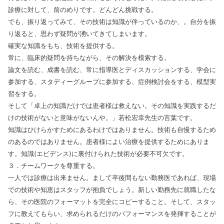
診療に対して、前のめりです。どんどん挑戦する。
でも、振り返ってみて、その技術は知識が伴っているのか、。自分を振
り返ると、思わず疑問が湧いてきてしまいます。
確実な知識をもち、技術を提供する。
常に、臨床的疑問を持ちながら、その解決を模索する。
論文を読む、成書を読む、常に指導医とディスカッションする、学会に
参加する、スタディーグループに参加する、症例検討会をする、模型実
習をする。
そして「卓上の知識だけでは患者様は救えない。その知識を実践するだ
けの技術がないと意味がないんや。」若松宏幸先生の言葉です。
知識はひけらかすためにあるわけではありません。技術も自慢するため
のあるのではありません。患者様によい治療を提供するためにありま
す。知識(エビデンス)に裏付けられた技術が必要不可欠です。
３．チームワークを尊重する。
一人では診療は出来ません。まして卒後間もない勤務医であれば、現場
での技術や知恵はスタッフが抱負でしょう。新しい勤務先に就職したな
ら、その医院のフォーマットを完全にコピーすること。そして、スタッ
フに教えてもらい、求められるだけのパフォーマンスを発揮することが