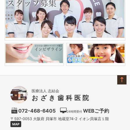
医療法人 志結会
おざき歯科医院
072-468-6405
WEBご予約
24時間受付
〒597-0053
大阪府
貝塚市
地蔵堂74-2 イオン貝塚店１階
MAP