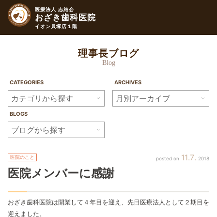
医療法人 志結会
おざき歯科医院
イオン貝塚店１階
理事長ブログ
Blog
CATEGORIES
ARCHIVES
BLOGS
11
7
医院のこと
2018
医院メンバーに感謝
おざき歯科医院は開業して４年目を迎え、先日医療法人として２期目を
迎えました。