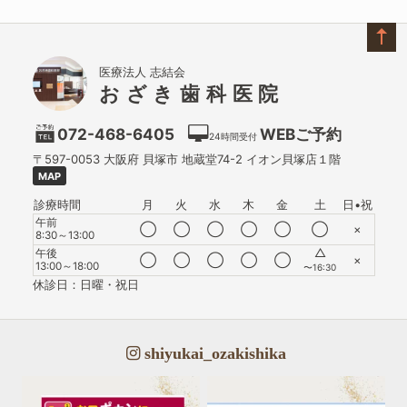
医療法人 志結会
おざき歯科医院
072-468-6405
WEBご予約
24時間受付
〒597-0053
大阪府
貝塚市
地蔵堂74-2 イオン貝塚店１階
MAP
診療時間
月
火
水
木
金
土
日•祝
午前
◯
◯
◯
◯
◯
◯
×
8:30～13:00
△
午後
◯
◯
◯
◯
◯
×
13:00～18:00
〜16:30
休診日：日曜・祝日
shiyukai_ozakishika