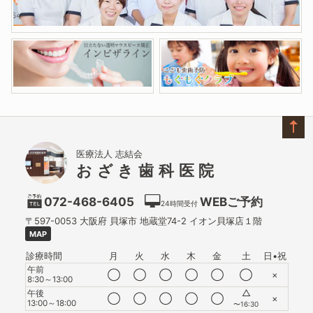
医療法人 志結会
おざき歯科医院
072-468-6405
WEBご予約
24時間受付
〒597-0053
大阪府
貝塚市
地蔵堂74-2 イオン貝塚店１階
MAP
診療時間
月
火
水
木
金
土
日•祝
午前
◯
◯
◯
◯
◯
◯
×
8:30～13:00
△
午後
◯
◯
◯
◯
◯
×
13:00～18:00
〜16:30