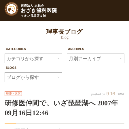
医療法人 志結会
おざき歯科医院
イオン貝塚店１階
理事長ブログ
Blog
CATEGORIES
ARCHIVES
BLOGS
9
16
研修・講演
2007
研修医仲間で、
いざ琵琶湖へ
2007年
09月
16日
12:46