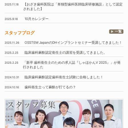
【おざき歯科医院は
「単独型歯科医師臨床研修施設」
として認定
2025.11.18
されました】
10月
カレンダー
2025.9.18
一覧
スタッフブログ
OSSTEM
JapanのDHインプラントセミナー受講してきました！
2025.11.26
臨床歯科麻酔認定衛生士の講習を受講してきました。
2025.2.25
「新卒 歯科衛生士のための求人誌『しゃほかんV 2025』」
が発
2025.2.25
行されました
臨床歯科麻酔認定歯科衛生士試験に合格しました！
2024.10.31
歯科衛生士って麻酔が打てるの？
2024.10.16