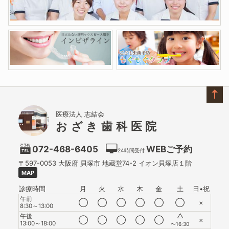
医療法人 志結会
おざき歯科医院
072-468-6405
WEBご予約
24時間受付
〒597-0053
大阪府
貝塚市
地蔵堂74-2 イオン貝塚店１階
MAP
診療時間
月
火
水
木
金
土
日•祝
午前
◯
◯
◯
◯
◯
◯
×
8:30～13:00
△
午後
◯
◯
◯
◯
◯
×
13:00～18:00
〜16:30