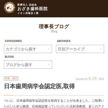
医療法人 志結会
おざき歯科医院
イオン貝塚店１階
理事長ブログ
Blog
CATEGORIES
ARCHIVES
BLOGS
6
29
研修・講演
2014
日本歯周病学会認定医,取得
ついに、日本歯周病学会認定医を取得することが出来ました。ご指導い
ただいた村上教授、症例相談乗っていただいた北村准教授、多くのアド