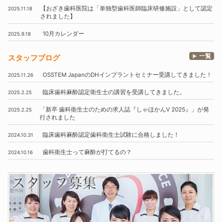
【おざき歯科医院は
「単独型歯科医師臨床研修施設」
として認定
2025.11.18
されました】
10月
カレンダー
2025.9.18
一覧
スタッフブログ
OSSTEM
JapanのDHインプラントセミナー受講してきました！
2025.11.26
臨床歯科麻酔認定衛生士の講習を受講してきました。
2025.2.25
「新卒 歯科衛生士のための求人誌『しゃほかんV 2025』」
が発
2025.2.25
行されました
臨床歯科麻酔認定歯科衛生士試験に合格しました！
2024.10.31
歯科衛生士って麻酔が打てるの？
2024.10.16