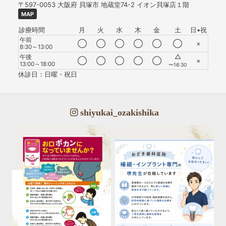
〒597-0053
大阪府
貝塚市
地蔵堂74-2 イオン貝塚店１階
MAP
診療時間
月
火
水
木
金
土
日•祝
午前
◯
◯
◯
◯
◯
◯
×
8:30～13:00
△
午後
◯
◯
◯
◯
◯
×
13:00～18:00
〜16:30
休診日：日曜・祝日
shiyukai_ozakishika