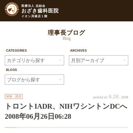
医療法人 志結会
おざき歯科医院
イオン貝塚店１階
理事長ブログ
Blog
CATEGORIES
ARCHIVES
BLOGS
6
26
研修・講演
2008
トロントIADR、
NIHワシントンDCへ
2008年
06月
26日
06:28