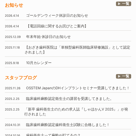
一覧
お知らせ
ゴールデンウィーク休診日のお知らせ
2026.4.14
【電話回線に関するお詫びとご案内】
2026.4.14
年末年始
休診日のお知らせ
2025.12.09
【おざき歯科医院は
「単独型歯科医師臨床研修施設」
として認定
2025.11.18
されました】
10月
カレンダー
2025.9.18
一覧
スタッフブログ
OSSTEM
JapanのDHインプラントセミナー受講してきました！
2025.11.26
臨床歯科麻酔認定衛生士の講習を受講してきました。
2025.2.25
「新卒 歯科衛生士のための求人誌『しゃほかんV 2025』」
が発
2025.2.25
行されました
臨床歯科麻酔認定歯科衛生士試験に合格しました！
2024.10.31
歯科衛生士って麻酔が打てるの？
2024.10.16