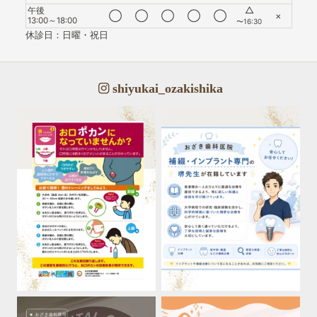
△
午後
◯
◯
◯
◯
◯
×
13:00～18:00
〜16:30
休診日：日曜・祝日
shiyukai_ozakishika