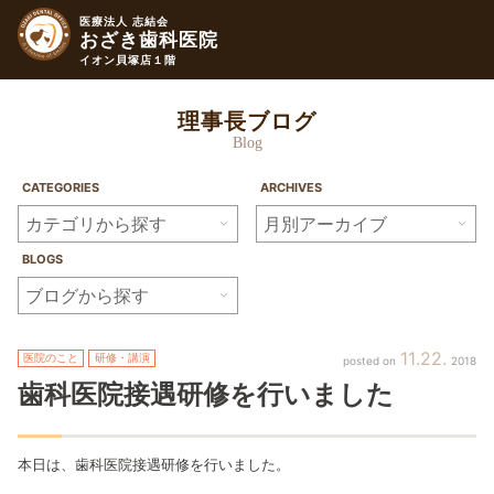
医療法人 志結会
おざき歯科医院
イオン貝塚店１階
理事長ブログ
Blog
CATEGORIES
ARCHIVES
BLOGS
11
22
医院のこと
研修・講演
2018
歯科医院接遇研修を行いました
本日は、歯科医院接遇研修を行いました。