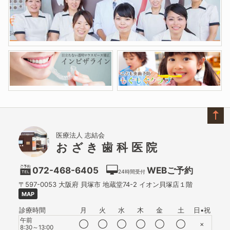
医療法人 志結会
おざき歯科医院
072-468-6405
WEBご予約
24時間受付
〒597-0053
大阪府
貝塚市
地蔵堂74-2 イオン貝塚店１階
MAP
診療時間
月
火
水
木
金
土
日•祝
午前
◯
◯
◯
◯
◯
◯
×
8:30～13:00