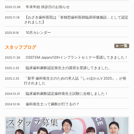
年末年始
休診日のお知らせ
2025.12.09
【おざき歯科医院は
「単独型歯科医師臨床研修施設」
として認定
2025.11.18
されました】
10月
カレンダー
2025.9.18
一覧
スタッフブログ
OSSTEM
JapanのDHインプラントセミナー受講してきました！
2025.11.26
臨床歯科麻酔認定衛生士の講習を受講してきました。
2025.2.25
「新卒 歯科衛生士のための求人誌『しゃほかんV 2025』」
が発
2025.2.25
行されました
臨床歯科麻酔認定歯科衛生士試験に合格しました！
2024.10.31
歯科衛生士って麻酔が打てるの？
2024.10.16