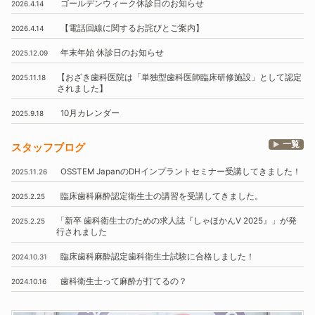
ゴールデンウィーク休診日のお知らせ
2026.4.14
【電話回線に関するお詫びとご案内】
2026.4.14
年末年始
休診日のお知らせ
2025.12.09
【おざき歯科医院は
「単独型歯科医師臨床研修施設」
として認定
2025.11.18
されました】
10月
カレンダー
2025.9.18
一覧
スタッフブログ
OSSTEM
JapanのDHインプラントセミナー受講してきました！
2025.11.26
臨床歯科麻酔認定衛生士の講習を受講してきました。
2025.2.25
「新卒 歯科衛生士のための求人誌『しゃほかんV 2025』」
が発
2025.2.25
行されました
臨床歯科麻酔認定歯科衛生士試験に合格しました！
2024.10.31
歯科衛生士って麻酔が打てるの？
2024.10.16