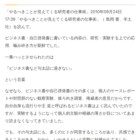
「やるべきことが見えてくる研究者の仕事術」2010年09月24日
17:39「やるべきことが見えてくる研究者の仕事術」（ 島岡 要、羊土
社）を読んで。
ビジネス書・自己啓発書に書いている内容の、研究・実験する上での応
用、噛み砕き方が新鮮でした。
一番ハッとさせられたのは
『ビジネス書など与太話に過ぎない』
という言葉
なぜなら、ビジネス書や自己啓発書のその多くは、個人のケースレポー
トや対照群のない観察実験、後ろ向き調査、権威者の意見だからです。
自分自身も流行りや王 道と呼ばれるビジネス書はよく読んでいたので
すが、実験するようになって個人的主観や根拠の薄さが目についてあま
り読まなくなってきていました。
でも、その与太話にも、多くのヒトが同意するところがあり、共感でき
るところがある。だから、いかそうという姿勢に好感がもてました。