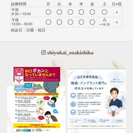
診療時間
月
火
水
木
金
土
日•祝
午前
◯
◯
◯
◯
◯
◯
×
8:30～13:00
△
午後
◯
◯
◯
◯
◯
×
13:00～18:00
〜16:30
休診日：日曜・祝日
shiyukai_ozakishika