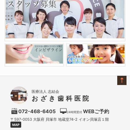
医療法人 志結会
おざき歯科医院
072-468-6405
WEBご予約
24時間受付
〒597-0053
大阪府
貝塚市
地蔵堂74-2 イオン貝塚店１階
MAP