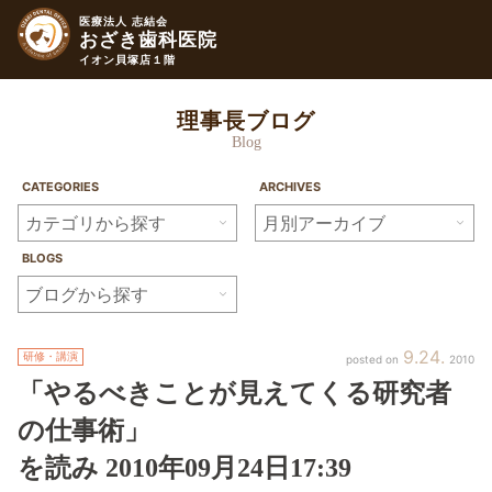
医療法人 志結会
おざき歯科医院
イオン貝塚店１階
理事長ブログ
Blog
CATEGORIES
ARCHIVES
BLOGS
9
24
研修・講演
2010
「やるべきことが見えてくる研究者
の仕事術」
を読み
2010年
09月
24日
17:39