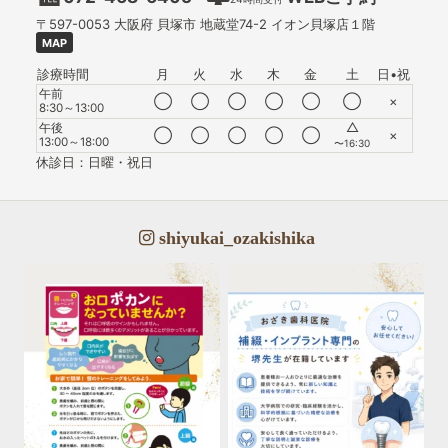
〒597-0053
大阪府
貝塚市
地蔵堂74-2 イオン貝塚店１階
MAP
診療時間
月
火
水
木
金
土
日•祝
午前
◯
◯
◯
◯
◯
◯
×
8:30～13:00
△
午後
◯
◯
◯
◯
◯
×
13:00～18:00
〜16:30
休診日：日曜・祝日
shiyukai_ozakishika