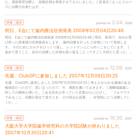
た。感染根管治療と、抜髄症例を発表させてもらいました。 | 反省点 | もっとスムー
ズに治療が出来たはず。...
2
04
研修・講演
2008
明日、
E会にて歯内療法症例発表
2008年
02月
04日
20:46
明日、E会にて歯内療法症例発表 2008年02月04日20:46 | 明日、医局で、自分が受
け持った患者様の症例発表をします。 歯内治療を行った２症例について発表しま
す。 そのためにカルテをひっくり返し、レントゲンとにらめっこをしています。 |
改めて思うこと。自分の治療した症例を振り返ることってすごく大切だと思った。...
12
09
研修・講演
2007
先週、
ClubGPに参加しました
2007年
12月
09日
20:25
先週、ClubGPに参加しました 2007年12月09日20:25 | 考えさせられる価値のある
勉強会だったので、思い立ったので、今、感想を書いておきます。 | 遊離端義歯に
対しての興味が沸いた。 | ある先生が言っていた言葉が心にひびく。 「フルマウス
でみること。治療計画立て直すとき、その視点が必要。」 全顎的にどう治療してい
くか。...
10
30
研修・講演
2007
大阪大学大学院歯学研究科の大学院試験が終わりました
2007年
10月
30日
20:41