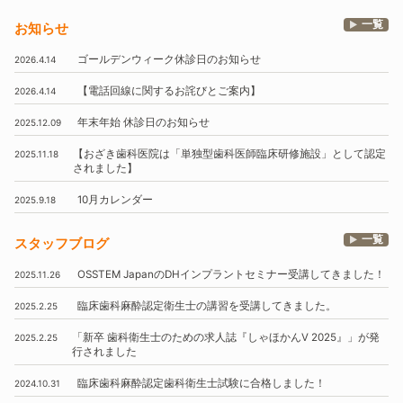
一覧
お知らせ
ゴールデンウィーク休診日のお知らせ
2026.4.14
【電話回線に関するお詫びとご案内】
2026.4.14
年末年始
休診日のお知らせ
2025.12.09
【おざき歯科医院は
「単独型歯科医師臨床研修施設」
として認定
2025.11.18
されました】
10月
カレンダー
2025.9.18
一覧
スタッフブログ
OSSTEM
JapanのDHインプラントセミナー受講してきました！
2025.11.26
臨床歯科麻酔認定衛生士の講習を受講してきました。
2025.2.25
「新卒 歯科衛生士のための求人誌『しゃほかんV 2025』」
が発
2025.2.25
行されました
臨床歯科麻酔認定歯科衛生士試験に合格しました！
2024.10.31