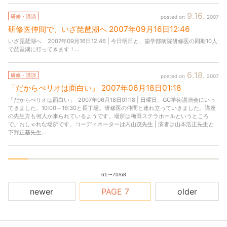
9
16
研修・講演
2007
研修医仲間で、
いざ琵琶湖へ
2007年
09月
16日
12:46
いざ琵琶湖へ 2007年09月16日12:46 | 今日明日と、歯学部病院研修医の同期10人
で琵琶湖に行ってきます！...
6
18
研修・講演
2007
「だからぺリオは面白い」
2007年
06月
18日
01:18
「だからぺリオは面白い」 2007年06月18日01:18 | 日曜日、GC学術講演会にいっ
てきました。10:00～16:30と長丁場。研修医の仲間と連れ立っていきました。講座
の先生方も何人か来られているようです。場所は梅田ステラホールというところ
で。おしゃれな場所です。コーディネーターは内山茂先生 | 演者は山本浩正先生と
下野正基先生...
61
〜
70
/
68
newer
7
older