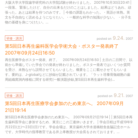
大阪大学大学院歯学研究科の大学院試験が終わりました。 2007年10月30日20:41 |
一段落。 緊張したけど、自分の出来るだけのことはしました。結果はどうあれ、頑
張った。あとは結果を待つのみです。 | 今後の課題もわかった。・英語が未熟。英
文を不自由なく読めるようになりたい。・一般的な科学の知識が少ない。 ・分子生
物の基礎を身につけたい。...
9
24
研修・講演
2007
第5回日本再生歯科医学会学術大会・ポスター発表終了
2007年
09月
24日
16:50
再生医療学会ポスター発表、終了。 2007年09月24日16:50 | 土日の二日間で、以
前から準備していた学会での発表が終わりました。ポスター発表ではいくつか質問
を受け、未熟ながら説明させてもらいました。概要をここに載せさせてもらいま
す。要約は、J-globalなどに抄録が記載されています。「ラット培養骨髄細胞の歯
周組織窩洞内移植に関する研究(一般演題抄録,第5回日本再生歯科学会)...
9
21
研修・講演
2007
第5回日本再生医療学会参加のため東京へ。
2007年
09月
21日
19:14
第5回日本再生医療学会参加のため東京へ。 2007年09月21日19:14 | | 第5回日本再
生歯科医学会に参加するため、東京にこの三連休いきます。 | 学会日程は平成19年9
月22日(土)〜23日(日)です。学会会場は、東京歯科大学水道橋校舎血脇記念ホール
です。大学時代の指導教官である井上孝教授が大会長をされております。...