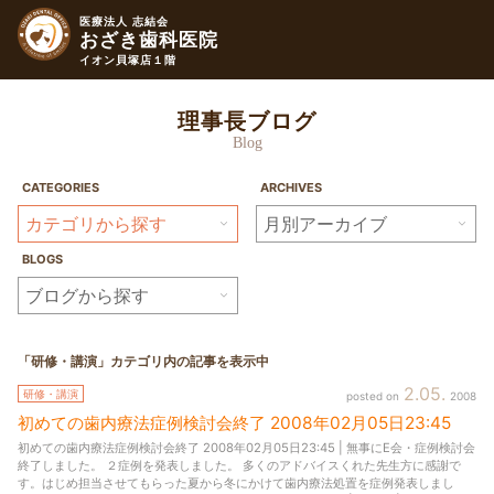
医療法人 志結会
おざき歯科医院
イオン貝塚店１階
理事長ブログ
Blog
CATEGORIES
ARCHIVES
BLOGS
「研修・講演」カテゴリ内の記事を表示中
2
05
研修・講演
2008
初めての歯内療法症例検討会終了
2008年
02月
05日
23:45
初めての歯内療法症例検討会終了 2008年02月05日23:45 | 無事にE会・症例検討会
終了しました。 ２症例を発表しました。 多くのアドバイスくれた先生方に感謝で
す。はじめ担当させてもらった夏から冬にかけて歯内療法処置を症例発表しまし