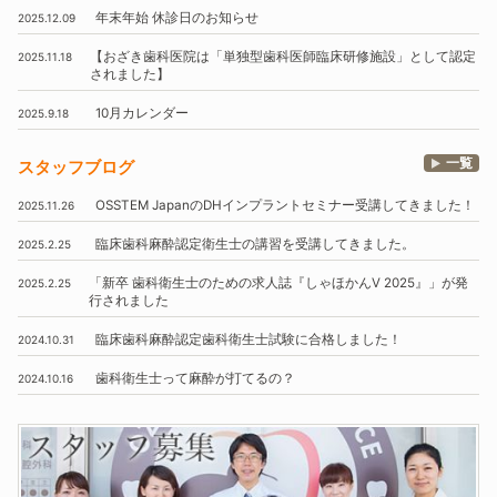
年末年始
休診日のお知らせ
2025.12.09
【おざき歯科医院は
「単独型歯科医師臨床研修施設」
として認定
2025.11.18
されました】
10月
カレンダー
2025.9.18
一覧
スタッフブログ
OSSTEM
JapanのDHインプラントセミナー受講してきました！
2025.11.26
臨床歯科麻酔認定衛生士の講習を受講してきました。
2025.2.25
「新卒 歯科衛生士のための求人誌『しゃほかんV 2025』」
が発
2025.2.25
行されました
臨床歯科麻酔認定歯科衛生士試験に合格しました！
2024.10.31
歯科衛生士って麻酔が打てるの？
2024.10.16