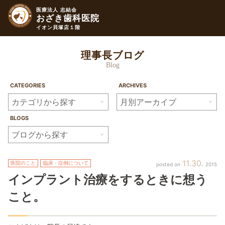
医療法人 志結会
おざき歯科医院
イオン貝塚店１階
理事長ブログ
Blog
CATEGORIES
ARCHIVES
BLOGS
11
30
医院のこと
臨床・症例について
2015
インプラント治療をするときに想う
こと。