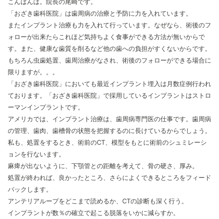
こんばんは。院長の尾崎です。
「おざき歯科医院」は歯周病の治療と予防に力を入れています。
またインプラント治療も力を入れて行っています。なぜなら、術後のフ
ォローが出来たらこれほど気持ちよく食事ができる方法が無いからで
す。また、健康な歯質を削るなど他の歯への負担がすくないからです。
もちろん虫歯処置、歯周治療がなされ、術後のフォローができる場合に
限りますが。。。
「おざき歯科医院」においても最近インプラント埋入は月数症例行われ
ております。「おざき歯科医院」で採用しているインプラントはストロ
ーマンインプラントです。
アメリカでは、インプラント治療は、歯周病専門医の仕事です。歯周病
の管理、歯肉、歯槽骨の状態を把握するのに長けているからでしょう。
私も、処置をするとき、術前のCT、模型をもとに術前のシュミレーシ
ョンを行ないます。
麻痺が出ないように、下顎管との距離を考えて、骨の硬さ、厚み。
処置が終われば、良かったところ、さらによくできるところをフィード
バックします。
アンテリアループをどこまで読めるか、CTの診断も深く行う。
インプラントが数％の確立で起こる脱落をいかに減らすか。