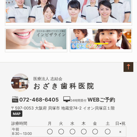
医療法人 志結会
おざき歯科医院
072-468-6405
WEBご予約
24時間受付
〒597-0053
大阪府
貝塚市
地蔵堂74-2 イオン貝塚店１階
MAP
診療時間
月
火
水
木
金
土
日•祝
午前
◯
◯
◯
◯
◯
◯
×
8:30～13:00