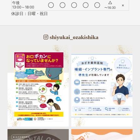
△
午後
◯
◯
◯
◯
◯
×
13:00～18:00
〜16:30
休診日：日曜・祝日
shiyukai_ozakishika