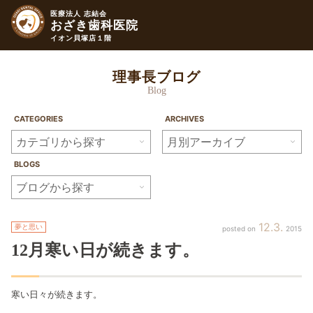
医療法人 志結会
おざき歯科医院
イオン貝塚店１階
理事長ブログ
Blog
CATEGORIES
ARCHIVES
BLOGS
12
3
夢と思い
2015
12月
寒い日が続きます。
寒い日々が続きます。