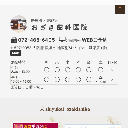
医療法人 志結会
おざき歯科医院
072-468-6405
WEBご予約
24時間受付
〒597-0053
大阪府
貝塚市
地蔵堂74-2 イオン貝塚店１階
MAP
診療時間
月
火
水
木
金
土
日•祝
午前
◯
◯
◯
◯
◯
◯
×
8:30～13:00
△
午後
◯
◯
◯
◯
◯
×
13:00～18:00
〜16:30
休診日：日曜・祝日
shiyukai_ozakishika