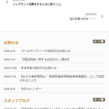
インプラント治療をするときに想うこと。
2015.12.5
なにかあったら・・・
一覧
お知らせ
ゴールデンウィーク休診日のお知らせ
2026.4.14
【電話回線に関するお詫びとご案内】
2026.4.14
年末年始
休診日のお知らせ
2025.12.09
【おざき歯科医院は
「単独型歯科医師臨床研修施設」
として認定
2025.11.18
されました】
10月
カレンダー
2025.9.18
一覧
スタッフブログ
OSSTEM
JapanのDHインプラントセミナー受講してきました！
2025.11.26