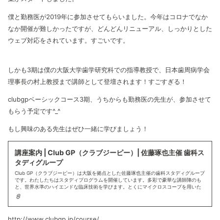
僕と勤務医が2019年に参加させてもらいました。今年はコロナでなか
なか開催が難しかったですが、どんどんリニューアル、しっかりとした
ウェブ対応をされています。すごいです。
しかも3期は僕の大阪大学歯学研究科での指導教授で、日本歯周病学会
理事長の村上教授まで講師として登壇されます！すごすぎる！
clubgpベーシックコース3期、うちからも勤務医の先生が、参加させて
もらう予定です^_^
もし興味のある先生はぜひ一緒に学びましょう！
講座案内 | Club GP（クラブジーピー）| 佐藤琢也主催 歯科ス
タディグループ
Club GP（クラブジーピー）は大阪を拠点とした佐藤琢也主催の歯科スタディグループ
です。わたしたちはスタディプログラムを開催しています。多彩で豪華な講師陣のも
と、世界水準のハイエンドな臨床技術を学びます。とくにマイクロスコープを用いた
高拡大視野下の治療技術をマスター。実習を含めたプログラムで高技術の歯科医師を
育てます。
http://www.clubgp.jp/course/