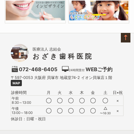
医療法人 志結会
おざき歯科医院
072-468-6405
WEBご予約
24時間受付
〒597-0053
大阪府
貝塚市
地蔵堂74-2 イオン貝塚店１階
MAP
診療時間
月
火
水
木
金
土
日•祝
午前
◯
◯
◯
◯
◯
◯
×
8:30～13:00
△
午後
◯
◯
◯
◯
◯
×
13:00～18:00
〜16:30
休診日：日曜・祝日