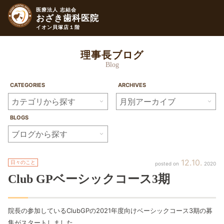
医療法人 志結会
おざき歯科医院
イオン貝塚店１階
理事長ブログ
Blog
CATEGORIES
ARCHIVES
BLOGS
12
10
日々のこと
2020
Club
GPベーシックコース
3期
院長の参加しているClubGPの2021年度向けベーシックコース3期の募
集がスタートしました。