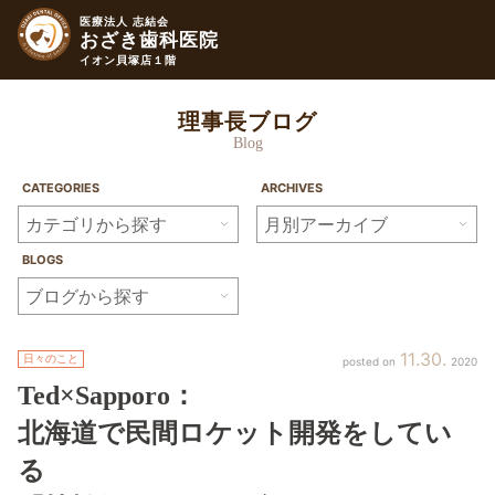
医療法人 志結会
おざき歯科医院
イオン貝塚店１階
理事長ブログ
Blog
CATEGORIES
ARCHIVES
BLOGS
11
30
日々のこと
2020
Ted
×
Sapporo
：
北海道で民間ロケット開発をしてい
る