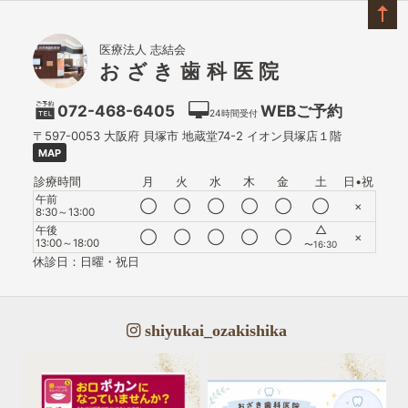
医療法人 志結会
おざき歯科医院
072-468-6405
WEBご予約
24時間受付
〒597-0053
大阪府
貝塚市
地蔵堂74-2 イオン貝塚店１階
MAP
診療時間
月
火
水
木
金
土
日•祝
午前
◯
◯
◯
◯
◯
◯
×
8:30～13:00
△
午後
◯
◯
◯
◯
◯
×
13:00～18:00
〜16:30
休診日：日曜・祝日
shiyukai_ozakishika