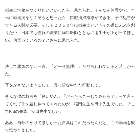
衛生士学校をつくりたいといったら、呆れられ。そんなん無理やで。本
当に歯周病をなくそうと思ったら、口腔清掃指導ができる、予防処置が
できる人財が必要。そして２０５０年に衛生士というその道に未来を創
りたい。日本でも憧れの職業に歯科医師とともに衛生士が上がってほし
い。何言っているの？とさらに呆れられ。
決して悪気のない一言。「どーせ無理。」ただ言われていると苦しかっ
た。
耳をかさないようにして。真っ暗な中ただ行動して。
そんな僕の戯言を「良いやん」「だったらこーしてみたら？」って言っ
てくれて手を差し伸べてくれたのが、稲田先生や田中先生でした。そし
てKISの先輩、安田先生でした。
ああ、自分のかけてほしかった言葉はこれだったんだと、この動画を観
て気づきました。