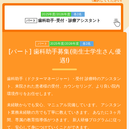
\選択してください/
2025年度/2026年度
各2名
歯科助手･受付・診療アシスタント
パート
2026年度
各2名
歯科助手･受付
パート
2025年度/2026年度
各2名
正社員
[パート]
歯科助手募集
(衛生士学生さん優
2026年度
各1名
遇!)
保育士兼歯科助手
正社員
2025年度/2026年度
各1名
歯科助手（ドクターマネージャー）・受付
診療時のアシスタン
管理栄養士兼歯科助手
パート
ト、来院された患者様の受付、カウンセリング、より良い院内
環境作りをお任せします。
2025年度/2026年度
各1名
クオリティーマネージャー(クリーンスタッフ)
パート
未経験からでも安心、マニュアル完備しています。
アシスタン
ト業務未経験の方でも丁寧に教えていきます。
あなたに３ヶ月
2025年度/2026年度
各1名
受付
正社員
間、専属の教育指導係がつきます。
新人研修プログラムに従っ
て、安心して身につけていくことができます。