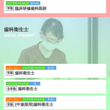
2027年度/2028年度
最大6名
臨床研修歯科医師
常勤
歯科衛生士
DENTAL HYGIENIST
お祝い金あり
2025年度/2026年度
各3名
歯科衛生士
常勤
2025年度/2026年度
1名
歯科衛生士
非常勤
お祝い金あり
2025年度/2026年度
各3名
[中途採用]歯科衛生士
常勤