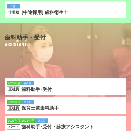
1名
[中途採用] 歯科衛生士
非常勤
⻭科助⼿・受付
ASSISTANT
2026年度
各2名
歯科助手･受付
正社員
2026年度
各1名
保育士兼歯科助手
正社員
2025年度/2026年度
各2名
歯科助手･受付・診療アシスタント
パート