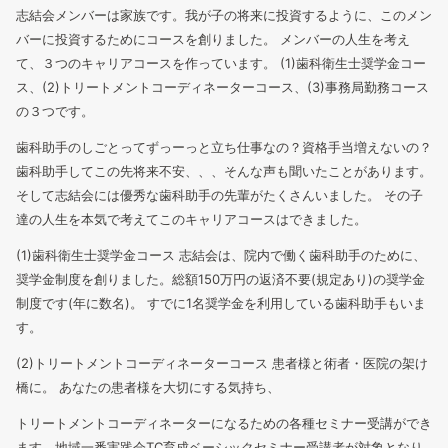
志結会メンバーは家族です。我が子の将来に投資するように、このメン
バーに投資するためにコースを創りました。
メンバーの人生を考え
て、３つのキャリアコースを作っています。
(1)歯科衛生士奨学金コー
ス、(2)トリートメントコーディネーターコース、(3)事務局勤務コース
の３つです。
歯科助手のしごとってずっーっと立ち仕事なの？資格手当増えないの？
歯科助手してこの先将来不安、、、そんな声も聞いたことがあります。
そして志結会には優秀な歯科助手の先輩がたくさんいました。
その子
達の人生を本気で考えてこのキャリアコースはできました。
(1)歯科衛生士奨学金コース
志結会は、院内で働く歯科助手のために、
奨学金制度を創りました。総額150万円の返済不要(規定あり)の奨学金
制度です(年に数名)。
すでに1名奨学金を利用している歯科助手もいま
す。
(2)トリートメントコーディネーターコース
患者様と術者・医院の架け
橋に。
あなたの患者様を大切にする気持ち、
トリートメントコーディネーターになるための各種セミナー受講ができ
ます。地域一番実践会TC育成ベーシックセミナー受講者が対象となり