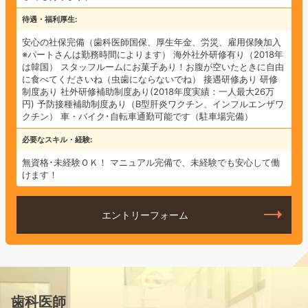
待遇・福利厚生
安心の社保完備（歯科医師国保、厚生年金、労災、雇用保険加入
※パートさんは勤務時間によります）
海外社外研修有り（2018年
は韓国）
スタッフルームにお菓子あり！お腹が空いたときに自由
に食べてくださいね（虫歯にならないでね）
接遇研修あり
研修
制度あり
社外研修補助制度あり(2018年度実績：一人最大26万
円)
予防接種補助制度あり（B型肝炎ワクチン、インフルエンザワ
クチン）
車・バイク･自転車通勤可能です（駐車場完備）
必要なスキル・経験
無資格･未経験ＯＫ！
マニュアル完備で、未経験でも安心して働
けます！
エントリーフォーム
歯科医師