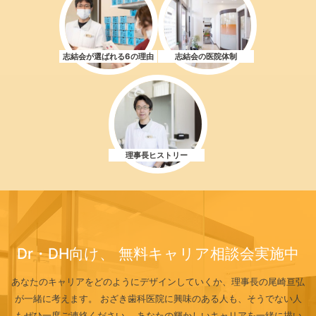
志結会が選ばれる
6の
理由
志結会の医院体制
理事長ヒストリー
Dr・DH向け、
無料キャリア相談会実施中
あなたのキャリアをどのようにデザインしていくか、理事長の尾崎亘弘
が一緒に考えます。
おざき歯科医院に興味のある人も、そうでない人
もぜひ一度ご連絡ください。
あなたの輝かしいキャリアを一緒に描い