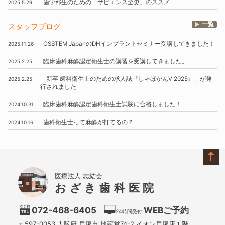
歯学部生のための
「サピエンス全史」
のススメ
2025.5.29
一覧
スタッフブログ
OSSTEM
JapanのDHインプラントセミナー受講してきました！
2025.11.26
臨床歯科麻酔認定衛生士の講習を受講してきました。
2025.2.25
「新卒 歯科衛生士のための求人誌『しゃほかんV 2025』」
が発
2025.2.25
行されました
臨床歯科麻酔認定歯科衛生士試験に合格しました！
2024.10.31
歯科衛生士って麻酔が打てるの？
2024.10.16
医療法人 志結会
おざき歯科医院
072-468-6405
WEBご予約
24時間受付
〒597-0053
大阪府
貝塚市
地蔵堂74-2 イオン貝塚店１階