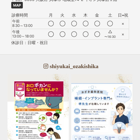
MAP
診療時間
月
火
水
木
金
土
日•祝
午前
◯
◯
◯
◯
◯
◯
×
8:30～13:00
△
午後
◯
◯
◯
◯
◯
×
13:00～18:00
〜16:30
休診日：日曜・祝日
shiyukai_ozakishika