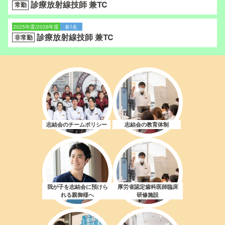
診療放射線技師 兼TC
常勤
2025年度/2026年度
各1名
診療放射線技師 兼TC
非常勤
志結会のチームポリシー
志結会の教育体制
我が子を志結会に預けら
厚労省認定歯科医師臨床
れる親御様へ
研修施設