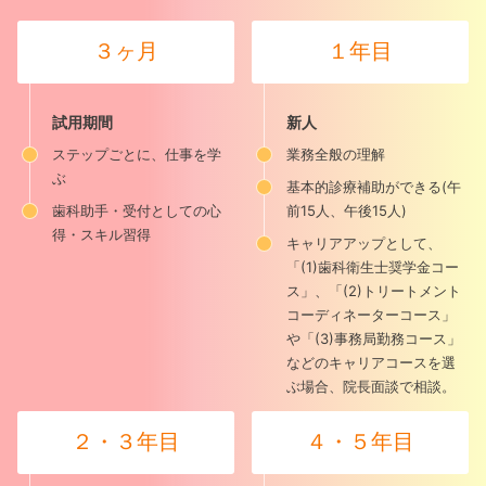
３ヶ月
１年目
試用期間
新人
ステップごとに、仕事を学
業務全般の理解
ぶ
基本的診療補助ができる(午
歯科助手・受付としての心
前15人、午後15人)
得・スキル習得
キャリアアップとして、
「(1)歯科衛生士奨学金コー
ス」、「(2)トリートメント
コーディネーターコース」
や「(3)事務局勤務コース」
などのキャリアコースを選
ぶ場合、院長面談で相談。
２・３年目
４・５年目