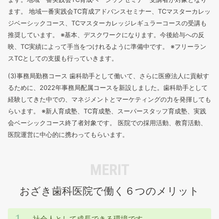
ます。
地域一番実践会TC育成アドバンスセミナー、TCマスターカレッ
ジベーシックコース、TCマスターカレッジレギュラーコースの受講も
推奨しています。
※基本、デスクワークになります。今後給与への反
映、TC実績によって手当をつけれるように準備中です。
※フリーラン
スTCとしての支援も行っていきます。
(3)事務局勤務コース
歯科助手として働いて、さらに医療法人に貢献す
るために、2022年事務局配属コースを新設しました。歯科助手として
経験してきた中での、マネジメントとマーケティングの力を発揮しても
らいます。
※新人育成塾、TC育成塾、スーパースタッフ育成塾、実践
会ベーシックコース終了者対象です。
医院での採用活動、教育活動、
医院運営に中心的に携わってもらいます。
MERIT
おざき歯科医院で働く６つのメリット