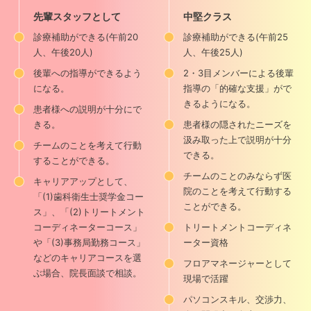
先輩スタッフとして
中堅クラス
診療補助ができる(午前20
診療補助ができる(午前25
人、午後20人)
人、午後25人)
後輩への指導ができるよう
2・3目メンバーによる後輩
になる。
指導の「的確な支援」がで
きるようになる。
患者様への説明が十分にで
きる。
患者様の隠されたニーズを
汲み取った上で説明が十分
チームのことを考えて行動
できる。
することができる。
チームのことのみならず医
キャリアアップとして、
院のことを考えて行動する
「(1)歯科衛生士奨学金コー
ことができる。
ス」、「(2)トリートメント
コーディネーターコース」
トリートメントコーディネ
や「(3)事務局勤務コース」
ーター資格
などのキャリアコースを選
フロアマネージャーとして
ぶ場合、院長面談で相談。
現場で活躍
パソコンスキル、交渉力、