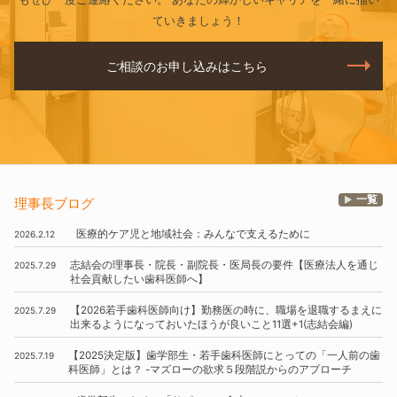
ていきましょう！
ご相談のお申し込みはこちら
一覧
理事長ブログ
医療的ケア児と地域社会
：
みんなで支えるために
2026.2.12
志結会の理事長・院長・副院長・医局長の要件
【医療法人を通じ
2025.7.29
社会貢献したい歯科医師へ】
【2026若手歯科医師向け】
勤務医の時に、
職場を退職するまえに
2025.7.29
出来るようになっておいたほうが良いこと11選
+1
(志結会編)
【2025決定版】
歯学部生・若手歯科医師にとっての
「一人前の歯
2025.7.19
科医師」
とは？
-マズローの欲求５段階説からのアプローチ