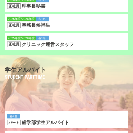
理事長秘書
正社員
2025年度/2026年度
各1名
事務長候補生
正社員
2025年度/2026年度
各1名
クリニック運営スタッフ
正社員
学生アルバイト
STUDENT PARTTIME
各2名
歯学部学生アルバイト
パート