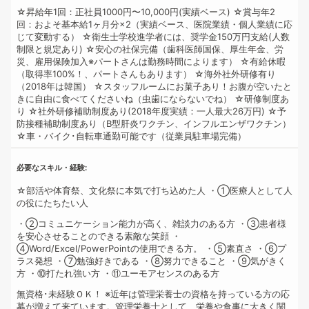
☆昇給年1回：正社員1000円〜10,000円(実績ベース)
☆賞与年2
回：およそ基本給1ヶ月分×2（実績ベース、医院業績・個人業績に応
じて変動する）
☆衛生士学校進学者には、奨学金150万円支給(人数
制限と規定あり)
☆安心の社保完備（歯科医師国保、厚生年金、労
災、雇用保険加入※パートさんは勤務時間によります）
☆有給休暇
（取得率100%！、パートさんもあります）
☆海外社外研修有り
（2018年は韓国）
☆スタッフルームにお菓子あり！お腹が空いたと
きに自由に食べてくださいね（虫歯にならないでね）
☆研修制度あ
り
☆社外研修補助制度あり(2018年度実績：一人最大26万円)
☆予
防接種補助制度あり（B型肝炎ワクチン、インフルエンザワクチン）
☆車・バイク･自転車通勤可能です（従業員駐車場完備）
必要なスキル・経験
☆部活や体育祭、文化祭に本気で打ち込めた人
・①医療人として人
の役にたちたい人
・②コミュニケーション能力が高く、雑談力のある方
・③患者様
を安心させることのできる素敵な笑顔
・
④Word/Excel/PowerPointの使用できる方。
・⑤素直さ
・⑥プ
ラス発想
・⑦勉強好きである
・⑧努力できること
・⑨気がきく
方
・⑩打たれ強い方
・⑪ユーモアセンスのある方
無資格･未経験ＯＫ！
※近年は管理栄養士の資格を持っている方の応
募が増えて来ています。管理栄養士として、栄養や食事に大きく関