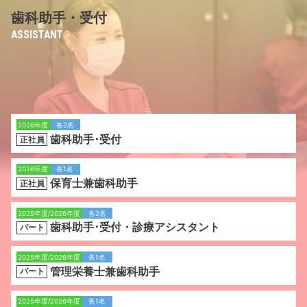
⻭科助⼿・受付
ASSISTANT
2026年度
各2名
歯科助手･受付
正社員
2026年度
各1名
保育士兼歯科助手
正社員
2025年度/2026年度
各2名
歯科助手･受付・診療アシスタント
パート
2025年度/2026年度
各1名
管理栄養士兼歯科助手
パート
2025年度/2026年度
各1名