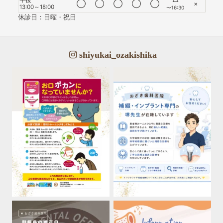
◯
◯
◯
◯
◯
×
13:00～18:00
〜16:30
休診日：日曜・祝日
shiyukai_ozakishika