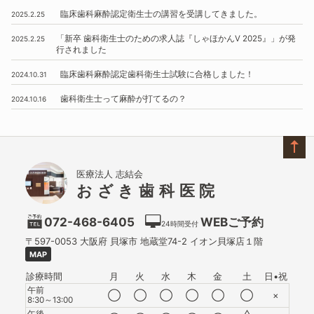
臨床歯科麻酔認定衛生士の講習を受講してきました。
2025.2.25
「新卒 歯科衛生士のための求人誌『しゃほかんV 2025』」
が発
2025.2.25
行されました
臨床歯科麻酔認定歯科衛生士試験に合格しました！
2024.10.31
歯科衛生士って麻酔が打てるの？
2024.10.16
医療法人 志結会
おざき歯科医院
072-468-6405
WEBご予約
24時間受付
〒597-0053
大阪府
貝塚市
地蔵堂74-2 イオン貝塚店１階
MAP
診療時間
月
火
水
木
金
土
日•祝
午前
◯
◯
◯
◯
◯
◯
×
8:30～13:00
△
午後