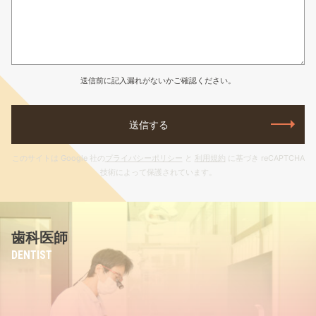
送信前に記入漏れがないかご確認ください。
送信する
ユ
このサイトは Google 社の
プライバシーポリシー
と
利用規約
に基づき reCAPTCHA
ー
技術によって保護されています。
ザ
ー
名
歯科医師
を
入
DENTIST
力
し
て