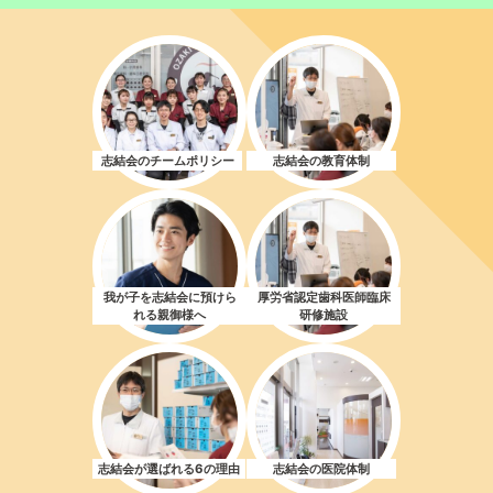
志結会のチームポリシー
志結会の教育体制
我が子を志結会に預けら
厚労省認定歯科医師臨床
れる親御様へ
研修施設
志結会が選ばれる
6の
理由
志結会の医院体制