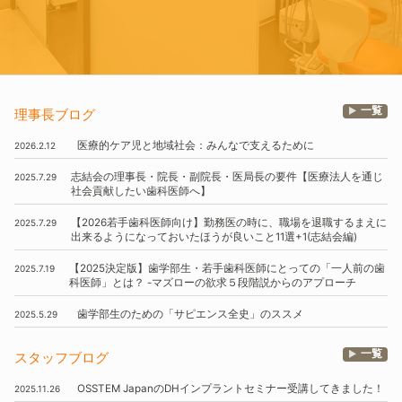
一覧
理事長ブログ
医療的ケア児と地域社会
：
みんなで支えるために
2026.2.12
志結会の理事長・院長・副院長・医局長の要件
【医療法人を通じ
2025.7.29
社会貢献したい歯科医師へ】
【2026若手歯科医師向け】
勤務医の時に、
職場を退職するまえに
2025.7.29
出来るようになっておいたほうが良いこと11選
+1
(志結会編)
【2025決定版】
歯学部生・若手歯科医師にとっての
「一人前の歯
2025.7.19
科医師」
とは？
-マズローの欲求５段階説からのアプローチ
歯学部生のための
「サピエンス全史」
のススメ
2025.5.29
一覧
スタッフブログ
OSSTEM
JapanのDHインプラントセミナー受講してきました！
2025.11.26