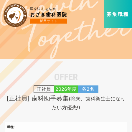
医療法人 志結会
募集職種
おざき歯科医院
採用サイト
OFFER
正社員
2026年度
各2名
[正社員]
歯科助手募集
(将来、歯科衛生士になり
たい方優先!)
職種